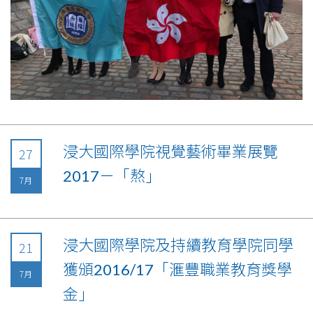
浸大國際學院視覺藝術畢業展覽
27
2017－「熬」
7月
浸大國際學院及持續教育學院同學
21
獲頒2016/17「滙豐職業教育獎學
7月
金」