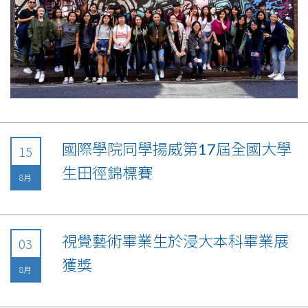
國際學院同學揚威第17屆全國大學
15
生田徑錦標賽
8月
視覺藝術畢業生於浸大本科畢業展
03
獲獎
8月