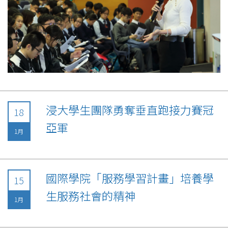
浸大學生團隊勇奪垂直跑接力賽冠
18
亞軍
1月
國際學院「服務學習計畫」培養學
15
生服務社會的精神
1月