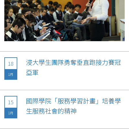
浸大學生團隊勇奪垂直跑接力賽冠
18
亞軍
1月
國際學院「服務學習計畫」培養學
15
生服務社會的精神
1月