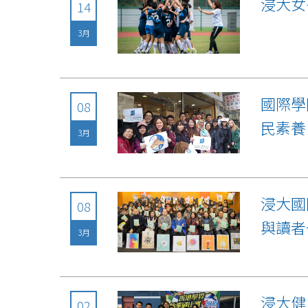
浸大女
14
3月
國際學
08
民素養
3月
浸大國
08
與讀者
3月
浸大健
02