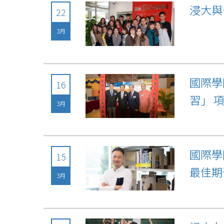
浸大與
22
3月
國際學
16
習」 
3月
國際學
15
最佳期
3月