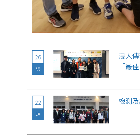
浸大傳
26
「最佳
3月
檢測及
22
3月