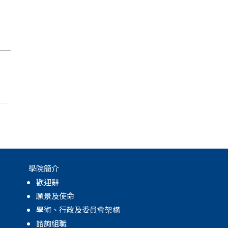
月
學院簡介
歡迎辭
願景及使命
學術、行政及委員會架構
諮詢組職