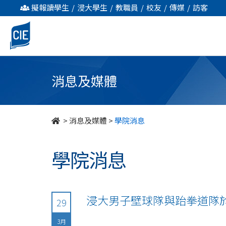
undefined
擬報讀學生
/
浸大學生
/
教職員
/
校友
/
傳媒
/
訪客
消息及媒體
>
消息及媒體
>
學院消息
學院消息
浸大男子壁球隊與跆拳道隊
29
3月