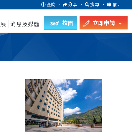
查詢
·
分享
·
搜尋
·
繁
校園
立即申請
發展
消息及媒體