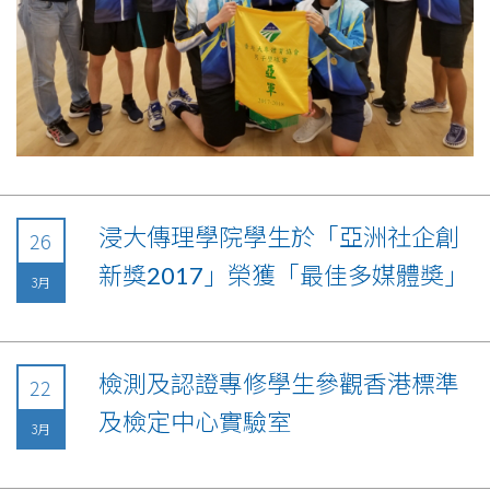
浸大傳理學院學生於「亞洲社企創
26
新獎2017」榮獲「最佳多媒體奬」
3月
檢測及認證專修學生參觀香港標準
22
及檢定中心實驗室
3月