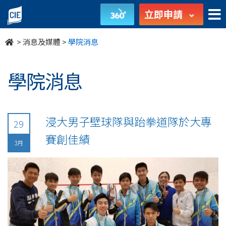
undefined
立即申請
>
消息及媒體
>
學院消息
學院消息
浸大男子壁球隊與跆拳道隊於大專
29
賽創佳績
3月