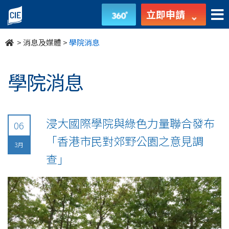
undefined
立即申請
>
消息及媒體
>
學院消息
學院消息
浸大國際學院與綠色力量聯合發布
06
「香港市民對郊野公園之意見調
3月
查」