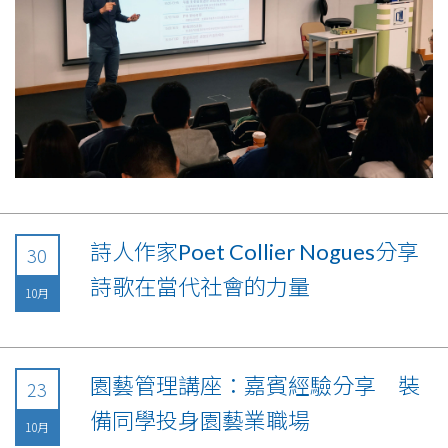
詩人作家Poet Collier Nogues分享
30
詩歌在當代社會的力量
10月
園藝管理講座：嘉賓經驗分享 裝
23
備同學投身園藝業職場
10月