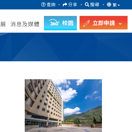
查詢
·
分享
·
搜尋
·
繁
校園
立即申請
發展
消息及媒體