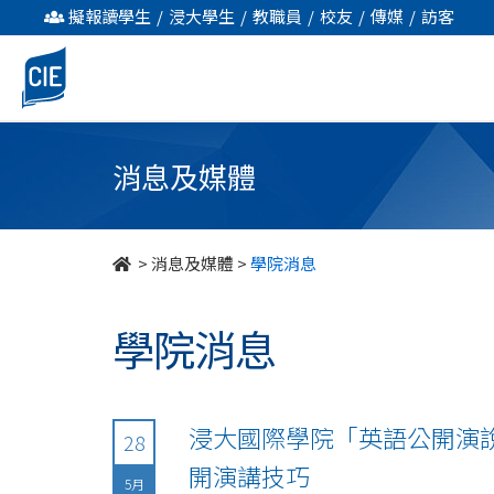
undefined
擬報讀學生
/
浸大學生
/
教職員
/
校友
/
傳媒
/
訪客
消息及媒體
>
消息及媒體
>
學院消息
學院消息
浸大國際學院「英語公開演說
28
開演講技巧
5月