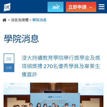
undefined
立即申請
>
消息及媒體
>
學院消息
學院消息
浸大持續教育學院舉行獎學金及獎
08
項頒獎禮 270名優秀學員及畢業生
11月
獲嘉許