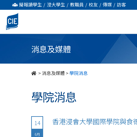
undefined
擬報讀學生
/
浸大學生
/
教職員
/
校友
/
傳媒
/
訪客
消息及媒體
>
消息及媒體
>
學院消息
學院消息
香港浸會大學國際學院與食
14
6月