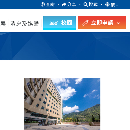
查詢
·
分享
·
搜尋
·
繁
校園
立即申請
發展
消息及媒體