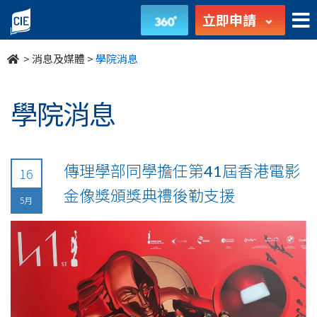
undefined
立即申請
>
消息及媒體
>
學院消息
學院消息
傳理學部同學擔任第41屆香港電影
16
金像獎頒獎典禮後勤支援
5月