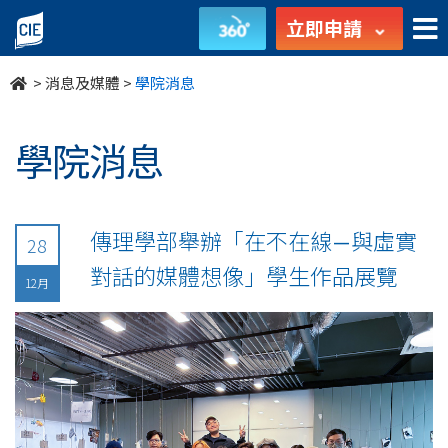
undefined
立即申請
>
消息及媒體
>
學院消息
學院消息
傳理學部舉辦「在不在線—與虛實
28
對話的媒體想像」學生作品展覽
12月