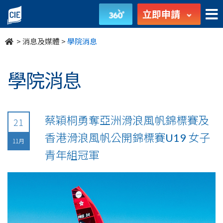
undefined
立即申請
>
消息及媒體
>
學院消息
學院消息
蔡穎桐勇奪亞洲滑浪風帆錦標賽及
21
香港滑浪風帆公開錦標賽U19 女子
11月
青年組冠軍