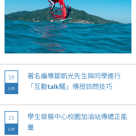
著名編導鄒凱光先生與同學進行
19
「互動talk騷」傳授訪問技巧
11月
學生發展中心校園加油站傳遞正能
15
量
11月