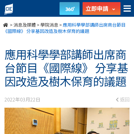
應
立即申請
用
>
消息及媒體
>
學院消息
>
應用科學學部講師出席商台節目
科
《國際線》 分享基因改造及樹木保育的議題
學
應用科學學部講師出席商
學
台節目《國際線》 分享基
部
因改造及樹木保育的議題
講
師
2022年03月22日
返回
出
席