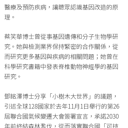
醫療及預防疾病，讓聼眾認識基因改造的原
香
理。
港
浸
蔡笑華博士曾從事基因遺傳和分子生物學研
會
究。她與檢測業界保持緊密的合作關係，從
而研究更多基因與疾病的相關問題；她曾在
大
科學研究書籍中發表脊椎動物神經學的基因
學
研究。
鄧銘澤博士分享「小樹木大世界」的議題，
引述全球128國家於去年11月1日舉行的第26
屆聯合國氣候變遷大會簽署宣言，承諾2030
年前終結森林濫伐，從而落實聯合國「可持