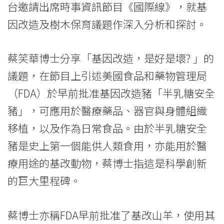
台邀請出席時事資訊節目《國際線》，就基
改
因改造及樹木保育議題作深入分析和探討。
造
及
蔡笑華博士分享「基因改造，是好是壞? 」的
樹
議題，在節目上引述美國食品和藥物管理局
（FDA）於早前批准基因改造豬「半乳糖安全
木
豬」，可應用於醫療藥品、器官與身體組織
保
移植，以及作為日常食品。由於半乳糖安全
育
豬是史上第一個能供人類食用，亦能用於醫
的
療用途的基改動物，蔡博士指這是科學創新
的巨大里程碑。
議
題
蔡博士亦稱FDA早前批准了基改山羊，使用其