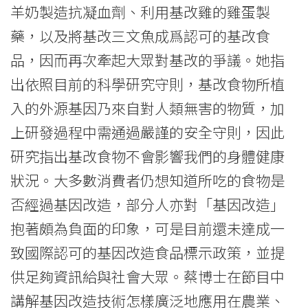
-
羊奶製造抗凝血劑、利用基改雞的雞蛋製
學
藥，以及將基改三文魚成爲認可的基改食
品，因而再次牽起大眾對基改的爭議。她指
院
出依照目前的科學研究守則，基改食物所植
消
入的外源基因乃來自對人類無害的物質，加
息
上研發過程中需通過嚴謹的安全守則，因此
-
研究指出基改食物不會影響我們的身體健康
國
狀況。大多數消費者仍想知道所吃的食物是
否經過基因改造，部分人亦對「基因改造」
際
抱著頗為負面的印象，可是目前還未達成一
學
致國際認可的基因改造食品標示政策，並提
院
供足夠資訊給與社會大眾。蔡博士在節目中
-
講解基因改造技術怎樣廣泛地應用在農業、