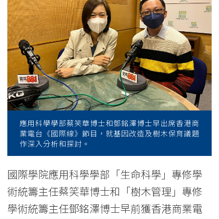
商
台
節
目
《國
際
線》
應用科學學部蔡笑華博士和鄧銘澤博士早出席香港商
業電台《國際線》節目，就基因改造及樹木保育議題
分
作深入分析和探討。
享
國際學院應用科學學部「生命科學」專修學
基
術統籌主任蔡笑華博士和「樹木管理」專修
因
學術統籌主任鄧銘澤博士早前獲香港商業電