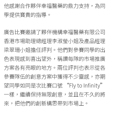
消
他感謝合作夥伴幸福醫藥的鼎力支持，為同
息
學提供寶貴的指導。
-
廣告比賽邀請了夥伴機構幸福醫藥有限公司
國
香港市場助理總經理李淑瑩小姐及產品經理
際
梁翠珊小姐擔任評判。他們對參賽同學的出
學
色表現感到喜出望外，稱讚每隊的市場推廣
院
方案各有亮眼的地方。兩位評判也表示從各
參賽隊伍的創意方案中獲得不少靈感，亦期
-
望同學如同是次比賽口號 “Fly to Infinity”
香
一樣，繼續保持無限創意，並且在不久的將
港
來，把他們的創新構思帶到市場上。
浸