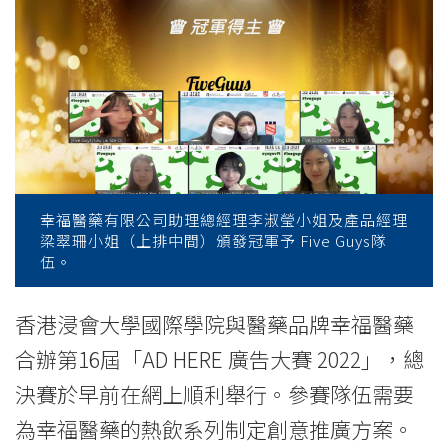
與
幸
福
醫
藥
合
幸福醫藥有限公司助理總經理李淑瑩小姐及產品經理
梁翠珊小姐（上排中間）頒發冠軍予 Five Guys隊
辦
伍。
第
香港浸會大學國際學院與醫藥品牌幸福醫藥
十
合辦第16屆「AD HERE 廣告大賽 2022」，總
六
決賽於早前在網上順利舉行。參賽隊伍需要
屆
為幸福醫藥的熱飲系列制定創意推廣方案。