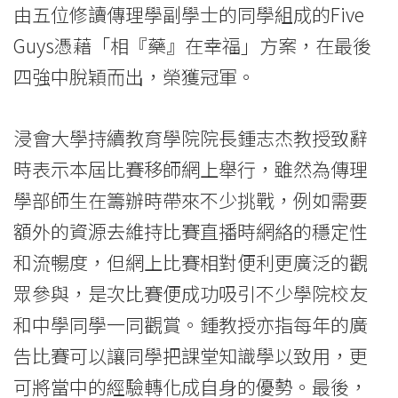
由五位修讀傳理學副學士的同學組成的Five
「AD
Guys憑藉「相『藥』在幸福」方案，在最後
HERE
四強中脫穎而出，榮獲冠軍。
廣
告
浸會大學持續教育學院院長鍾志杰教授致辭
時表示本屆比賽移師網上舉行，雖然為傳理
大
學部師生在籌辦時帶來不少挑戰，例如需要
賽
額外的資源去維持比賽直播時網絡的穩定性
2022」
和流暢度，但網上比賽相對便利更廣泛的觀
-
眾參與，是次比賽便成功吸引不少學院校友
學
和中學同學一同觀賞。鍾教授亦指每年的廣
告比賽可以讓同學把課堂知識學以致用，更
院
可將當中的經驗轉化成自身的優勢。最後，