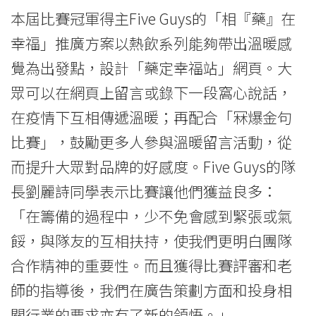
本屆比賽冠軍得主Five Guys的「相『藥』在
會
幸福」推廣方案以熱飲系列能夠帶出溫暖感
大
覺為出發點，設計「藥定幸福站」網頁。大
學
眾可以在網頁上留言或錄下一段窩心說話，
在疫情下互相傳遞溫暖；再配合「冧爆金句
比賽」，鼓勵更多人參與溫暖留言活動，從
而提升大眾對品牌的好感度。Five Guys的隊
長劉麗詩同學表示比賽讓他們獲益良多：
「在籌備的過程中，少不免會感到緊張或氣
餒，與隊友的互相扶持，使我們更明白團隊
合作精神的重要性。而且獲得比賽評審和老
師的指導後，我們在廣告策劃方面和投身相
關行業的要求亦有了新的領悟。」