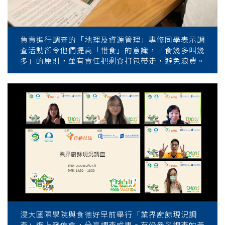
負責進行調查的「地理及資源管理」專修同學表示調
查活動卻令他們提高「惜食」的意識，「食幾多叫幾
多」的原則，並有責任把剩食打包帶走，避免浪費。
浸大國際學院與食德好早前舉行「業界廚餘現況調
查」網上發佈會，分享調查成果。有份參與調查的黃