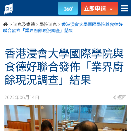
香
立即申請
港
>
消息及媒體
>
學院消息
>
香港浸會大學國際學院與食德好
浸
聯合發佈「業界廚餘現況調查」結果
會
香港浸會大學國際學院與
大
食德好聯合發佈「業界廚
學
餘現況調查」結果
國
際
2022年06月14日
返回
學
院