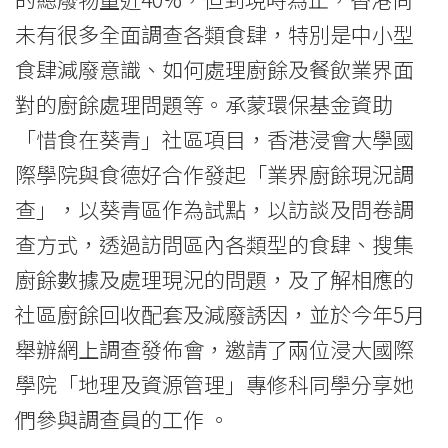
餘
未有很多全面調查各類食肆，特別是中小型
現
食肆減廢意識、如何處理廚餘及餐飲業界面
對的廚餘處理問題等。承蒙環保基金資助
況
「惜食在葵青」社區項目，香港浸會大學國
調
際學院與食德好合作發起「業界廚餘現況調
查」
查」，以葵青區作為試點，以訪談及問卷調
結
查方式，透過訪問區內各類型的食肆、搜集
果
廚餘數據及處理現況的問題，及了解相應的
社區廚餘回收配套及減廢誘因，並於今年5月
-
舉辦網上調查發佈會，邀請了兩位浸大國際
學
學院「地理及資源管理」專修科同學分享她
院
們參與調查員的工作 。