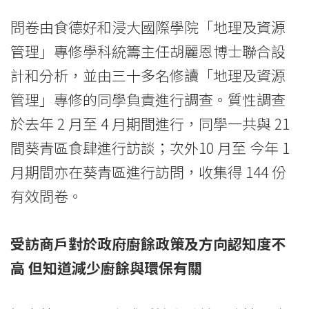
消
問卷由食德好和浸大國際學院「地理及資源
息
管理」專修學科統籌主任胡麗恩博士聯合設
-
計和分析，並由三十多名修讀「地理及資源
國
管理」專修的同學負責進行調查。質性調查
際
於去年 2 月至 4 月期間進行，同學一共與 21
間葵青區食肆進行訪談；次外10 月至 今年 1
學
月期間亦在葵青區進行訪問，收集得 144 份
院
有效問卷。
-
香
受訪商戶對於政府廚餘政策及方向認知度不
高 但知道減少廚餘與環保有關
港
浸