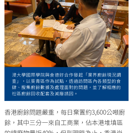
與
食
德
好
聯
合
發
浸大學國際學院與食德好合作發起「業界廚餘現況調
查」，以葵青區作為試點，透過訪問區內各類型的食
佈
肆、搜集廚餘數據及處理面對的問題，並了解相應的
社區廚餘回收配套及減廢誘因。
「業
香港廚餘問題嚴重，每日棄置約3,600公噸廚
界
餘，其中三分一來自工商業，佔本港堆填區
廚
的總廢物量近40%，但到現時為止，香港尚