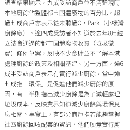
調查結果顯示，九成受訪商戶並不清楚現時
會
本地廚餘佔整體都市固體廢物的百分比，超
大
過七成商戶亦表示從未聽過O‧Park（小蠔灣
學
廚餘廠）。逾四成受訪者不知道於去年8月經
立法會通過的都市固體廢物收費（垃圾徵
費）條例草案，反映不少食肆並不了解本港
處理廚餘的政策及相關基建。另一方面，逾6
成半受訪商戶表示有實行減少廚餘，當中逾
七成指「環保」是促進他們減少廚餘的原
因，有一半則指出減少廚餘是為了減輕處理
垃圾成本，反映業界知道減少廚餘與環保息
息相關。事實上，有部分商戶指若能夠掌握
社區廚餘回收配套的資訊，他們願意實行廚