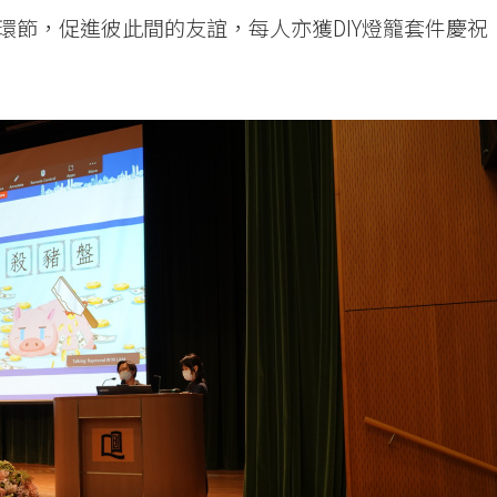
環節，促進彼此間的友誼，每人亦獲DIY燈籠套件慶祝