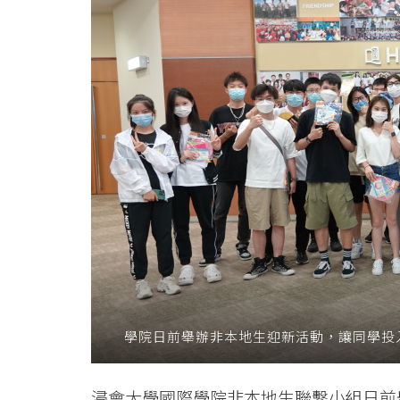
迎
新
活
動
-
學
院
消
息
學院日前舉辦非本地生迎新活動，讓同學投
-
國
浸會大學國際學院非本地生聯繫小組日前