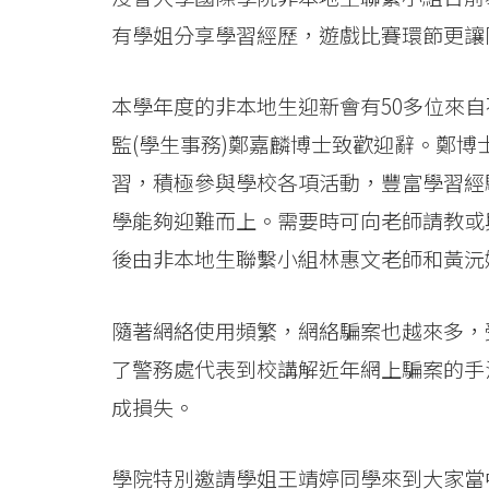
際
有學姐分享學習經歷，遊戲比賽環節更讓
學
本學年度的非本地生迎新會有50多位來
院
監(學生事務)鄭嘉麟博士致歡迎辭。鄭
-
習，積極參與學校各項活動，豐富學習經
香
學能夠迎難而上。需要時可向老師請教或
港
後由非本地生聯繫小組林惠文老師和黃沅
浸
隨著網絡使用頻繁，網絡騙案也越來多，
會
了警務處代表到校講解近年網上騙案的手
大
成損失。
學
學院特別邀請學姐王靖婷同學來到大家當