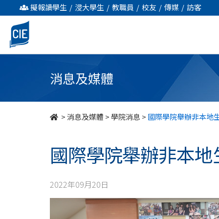
國
擬報讀學生
/
浸大學生
/
教職員
/
校友
/
傳媒
/
訪客
際
學
院
消息及媒體
舉
辦
>
消息及媒體
>
學院消息
>
國際學院舉辦非本地
非
國際學院舉辦非本地
本
地
2022年09月20日
生