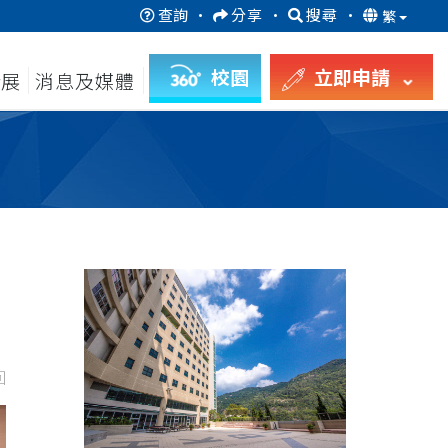
查詢
·
分享
·
搜尋
·
繁
校園
立即申請
發展
消息及媒體
回