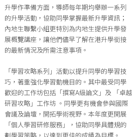
習
升學作準備方面，導師每年期均舉辦一系列
慣
的升學活動，協助同學掌握最新升學資訊；
-
內地生聯繫小組更特別為内地生提供升學發
展概覽講座，讓他們儘早了解在港升學銜接
學
的最新情況及所需注意事項。
院
消
「學習攻略系列」活動以提升同學的學習技
息
巧，著重強化學習動機目的。其中最受同學
歡迎的工作坊包括「撰寫A級論文」及 「卓越
-
研習攻略」工作坊 。同學更有機會參與國際
國
會議及論壇，開拓學術視野。本年度更開展
際
「個人學習研修服務」，協助同學具體規的
學
劃學習策略，以達到更佳的成績為目標。