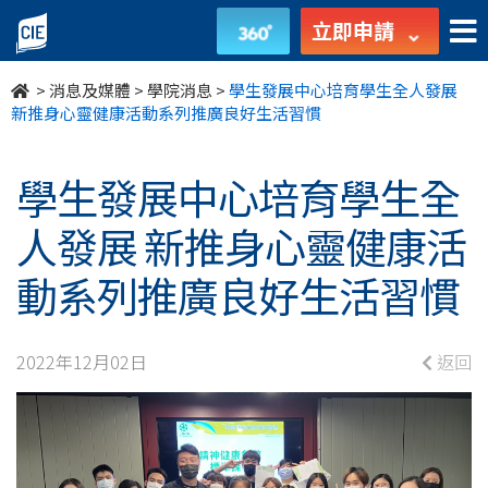
學
立即申請
生
>
消息及媒體
>
學院消息
>
學生發展中心培育學生全人發展
發
新推身心靈健康活動系列推廣良好生活習慣
展
學生發展中心培育學生全
中
人發展 新推身心靈健康活
心
動系列推廣良好生活習慣
培
育
2022年12月02日
返回
學
生