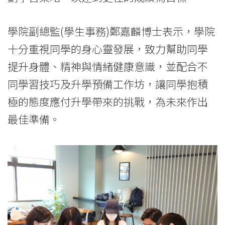
院
學院副總監(學生事務)鄭嘉麟博士表示，學院
-
十分重視同學的身心靈發展，致力幫助同學
香
提升身體、精神與情緒健康意識，並配合不
港
同學習技巧及升學預備工作坊，讓同學抱積
浸
極的態度應付升學帶來的挑戰，為未來作出
最佳準備。
會
大
學