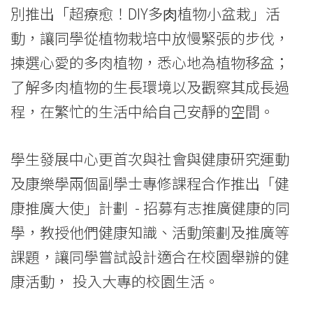
別推出「超療愈！DIY多⾁植物⼩盆栽」活
活
動，讓同學從植物栽培中放慢緊張的步伐，
動
揀選心愛的多肉植物，悉心地為植物移盆；
系
了解多肉植物的生長環境以及觀察其成長過
列
程，在繁忙的生活中給自己安靜的空間。
推
學生發展中心更首次與社會與健康研究運動
廣
及康樂學兩個副學士專修課程合作推出「健
良
康推廣大使」計劃 - 招募有志推廣健康的同
好
學，教授他們健康知識、活動策劃及推廣等
生
課題，讓同學嘗試設計適合在校園舉辦的健
康活動， 投入大專的校園生活。
活