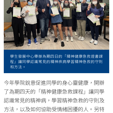
全
人
發
展
新
推
學生發展中心舉辦為期四日的「精神健康急救證書課
程」讓同學認識常見的精神疾病學習精神急救的守則
身
和方法。
心
今年學院銳意促進同學的身心靈健康，開辦
靈
了為期四天的「精神健康急救課程」讓同學
健
認識常見的精神病，學習精神急救的守則及
康
方法，以及如何協助受情緒困擾的人。另特