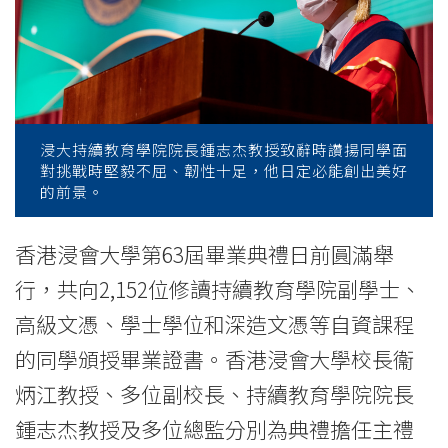
業
典
禮
-
浸大持續教育學院院長鍾志杰教授致辭時讚揚同學面
學
對挑戰時堅毅不屈、韌性十足，他日定必能創出美好
的前景。
院
消
香港浸會大學第63屆畢業典禮日前圓滿舉
行，共向2,152位修讀持續教育學院副學士、
息
高級文憑、學士學位和深造文憑等自資課程
-
的同學頒授畢業證書。香港浸會大學校長衞
國
炳江教授、多位副校長、持續教育學院院長
際
鍾志杰教授及多位總監分別為典禮擔任主禮