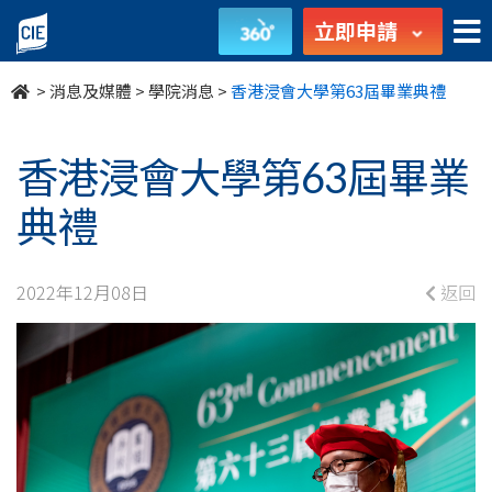
香
立即申請
港
>
消息及媒體
>
學院消息
>
香港浸會大學第63屆畢業典禮
浸
會
香港浸會大學第63屆畢業
大
典禮
學
2022年12月08日
返回
第
63
屆
畢