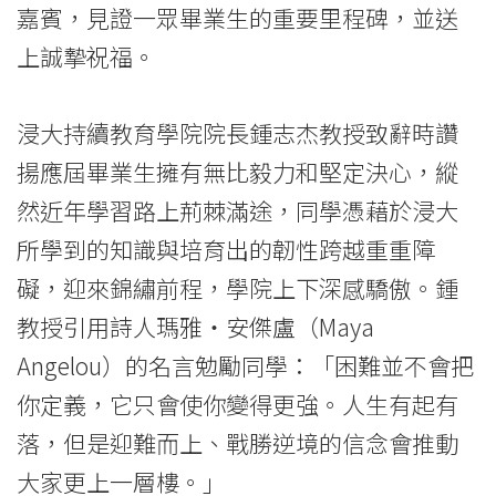
嘉賓，見證一眾畢業生的重要里程碑，並送
學
上誠摯祝福。
院
-
浸大持續教育學院院長鍾志杰教授致辭時讚
香
揚應屆畢業生擁有無比毅力和堅定決心，縱
然近年學習路上荊棘滿途，同學憑藉於浸大
港
所學到的知識與培育出的韌性跨越重重障
浸
礙，迎來錦繡前程，學院上下深感驕傲。鍾
會
教授引用詩人瑪雅‧安傑盧（Maya
大
Angelou）的名言勉勵同學：「困難並不會把
學
你定義，它只會使你變得更強。人生有起有
落，但是迎難而上、戰勝逆境的信念會推動
大家更上一層樓。」