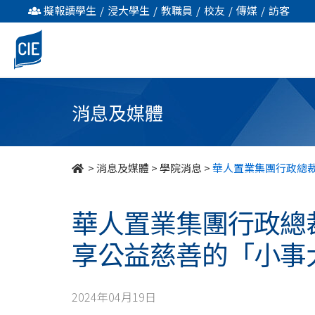
華
擬報讀學生
/
浸大學生
/
教職員
/
校友
/
傳媒
/
訪客
人
置
業
消息及媒體
集
團
>
消息及媒體
>
學院消息
>
華人置業集團行政總裁
行
華人置業集團行政總
政
享公益慈善的「小事
總
裁
2024年04月19日