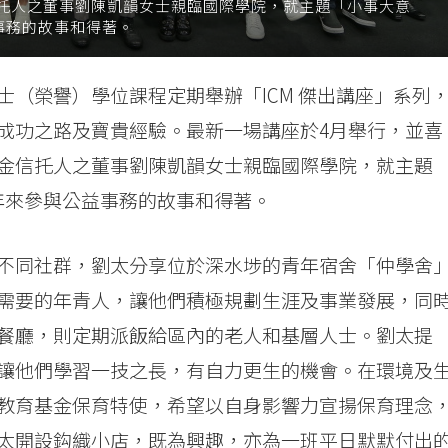
托人之董事劉陳凱韻女士親臨國際學院，就主題「小事大意
事務的故事和得著。
（榮譽）學位課程定期舉辦「ICM 傑出講座」系列
成功之路及寶貴經驗。最新一場講座於4月舉行，並喜
金信托人之董事劉陳凱韻女士親臨國際學院，就主題
年來參與公益事務的故事和得著。
不同社群，劉太分享位於深水埗的青年宿舍「仲學舍
需要的年青人，讓他們積極規劃生涯及事業發展，同
餐廳，則定期派飯給區內的老人和基層人士。劉太提
讓他們學習一技之長，有自力更生的機會。在環境及
教育基金保育特使，希望以自身影響力宣揚保育理念
太開設鈎織小店，既為興趣，亦為一班平日默默付出