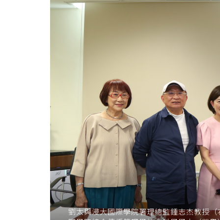
劉太與浸大國際學院署理總監鍾志杰教授（