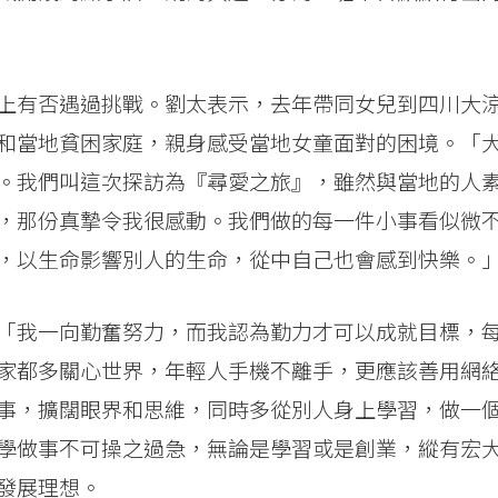
上有否遇過挑戰。劉太表示，去年帶同女兒到四川大
和當地貧困家庭，親身感受當地女童面對的困境。「
。我們叫這次探訪為『尋愛之旅』，雖然與當地的人
，那份真摯令我很感動。我們做的每一件小事看似微
，以生命影響別人的生命，從中自己也會感到快樂。
「我一向勤奮努力，而我認為勤力才可以成就目標，
家都多關心世界，年輕人手機不離手，更應該善用網
事，擴闊眼界和思維，同時多從別人身上學習，做一
學做事不可操之過急，無論是學習或是創業，縱有宏
發展理想。