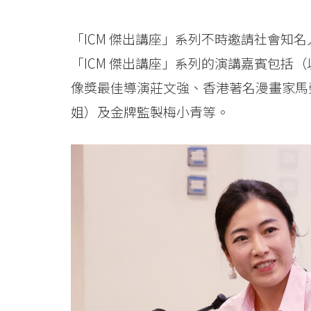
-
「ICM 傑出講座」系列不時邀請社會知
香
「ICM 傑出講座」系列的演講嘉賓包括
港
像獎最佳導演莊文強、香港著名漫畫家馬
浸
姐）及金牌監製梅小青等。
會
大
學