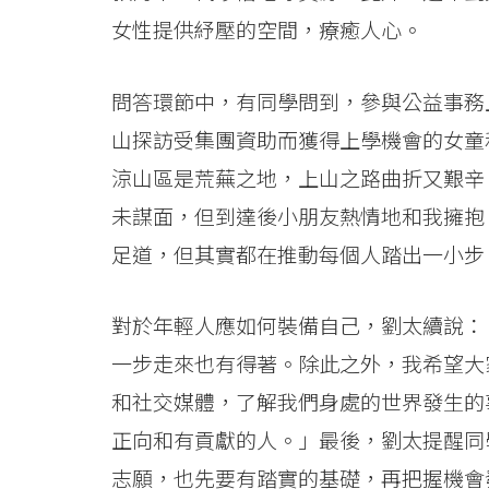
義」
女性提供紓壓的空間，療癒人心。
-
學
問答環節中，有同學問到，參與公益事務
山探訪受集團資助而獲得上學機會的女童
院
涼山區是荒蕪之地，上山之路曲折又艱辛
消
未謀面，但到達後小朋友熱情地和我擁抱
息
足道，但其實都在推動每個人踏出一小步
-
對於年輕人應如何裝備自己，劉太續說：
國
一步走來也有得著。除此之外，我希望大
際
和社交媒體，了解我們身處的世界發生的
學
正向和有貢獻的人。」最後，劉太提醒同
院
志願，也先要有踏實的基礎，再把握機會