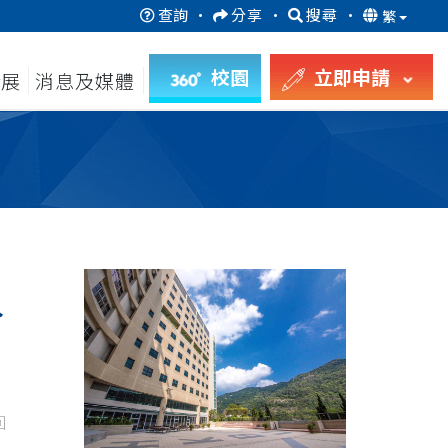
查詢
·
分享
·
搜尋
·
繁
校園
立即申請
發展
消息及媒體
分
回