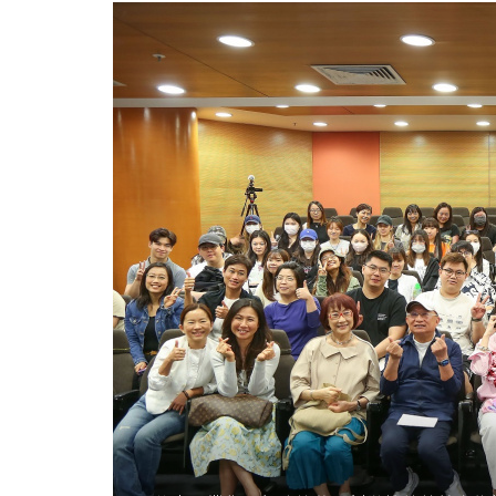
劉
陳
凱
韻
女
士
與
CIE
同
學
分