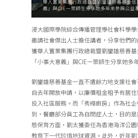
華人置業集團行政總裁暨劉鑾雄慈善基金信
享
義」與CIE一眾師生分享她多年來參與公益
公
浸大國際學院綜合傳播管理學社會科學學士
益
邀請社會傑出人士擔任講者，分享他們的
慈
獲華人置業集團行政總裁暨劉鑾雄慈善基
善
「小事大意義」與CIE一眾師生分享她多
的
劉鑾雄慈善基金一直不遺餘力地支援社會
「小
自去年開放申請，以廉價租金租予有居住
事
投入社區服務。而「秀樺廚房」作為社企
大
到，餐廳部分員工為自閉症人士，目的是
態保育方面，劉太獲委任為香港海洋公園
意
教育下一代珍惜地球資源。此外，近年劉