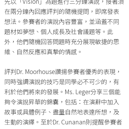
息
先以「Vision」為題進行三分鐘演說，接著須
在兩分鐘內回應評判的隨機提問，即席發表
-
想法。參賽者的演說內容豐富，並涵蓋不同
國
題材如夢想、個人成長及社會議題等。此
際
外，他們隨機回答問題時充分展現敏捷的思
學
維、自然反應和真摯的情感。
院
評判Dr. Moorhouse讚揚參賽者優秀的表現，
-
同時強調演說的技巧是同學必不可少的，有
香
利於他們將來的發展。Ms. Leger分享三個能
港
夠令演說昇華的錦囊，包括：在演辭中加入
故事或具體例子、盡量自然地表達所想，及
浸
生動的演繹。至於Dr. Cunanan則提醒參賽者
會