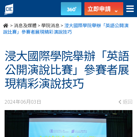
浸
立即申請
大
>
消息及媒體
>
學院消息
>
浸大國際學院舉辦「英語公開演
國
說比賽」參賽者展現精彩演說技巧
際
浸大國際學院舉辦「英語
學
公開演說比賽」參賽者展
院
現精彩演說技巧
舉
辦
2024年06月03日
返回
「英
語