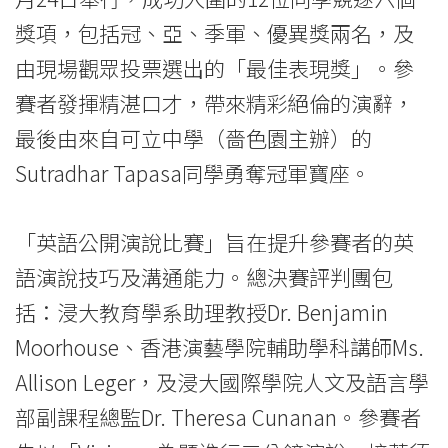
精
獎項，包括冠、亞、季軍、優異獎兩名，及
彩
由現場觀眾投票選出的「最佳表現獎」。參
賽者發揮精湛口才，帶來精彩絕倫的演辭，
演
最後由來自可立中學（嗇色園主辦）的
說
Sutradhar Tapasa同學勇奪冠軍寶座。
技
巧
「英語公開演說比賽」旨在提升參賽者的英
語演說技巧及溝通能力。總決賽評判團包
-
括：浸大教育學系助理教授Dr. Benjamin
學
Moorhouse、香港演藝學院輔助學科講師Ms.
院
Allison Leger，及浸大國際學院人文及語言學
消
部副課程總監Dr. Theresa Cunanan。參賽者