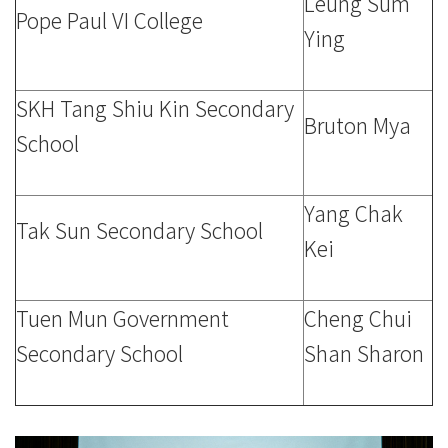
Leung Sum
Pope Paul VI College
Ying
SKH Tang Shiu Kin Secondary
Bruton Mya
School
Yang Chak
Tak Sun Secondary School
Kei
Tuen Mun Government
Cheng Chui
Secondary School
Shan Sharon