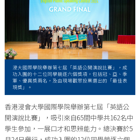
公
開
演
說
比
賽」
浸大國際學院舉辦第七屆「英語公開演說比賽」，成
功入圍的十二位同學競逐六個獎項，包括冠、亞、季
參
軍、優異獎兩名，及由現場觀眾投票選出的「最佳表
現獎」。
賽
者
香港浸會大學國際學院舉辦第七屆「英語公
開演說比賽」，吸引來自65間中學共162名中
展
學生參加，一展口才和思辨能力。總決賽於5
現
月24日舉行，成功入圍的12位同學競逐六個