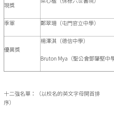
梁心楹（保祿六世書院）
現獎
季軍
鄭翠珊（屯門官立中學）
楊澤淇（德信中學）
優異獎
Bruton Mya（聖公會鄧肇堅中
十二強名單：（以校名的英文字母開首排
序）