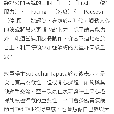
謹記公開演說的三個 「P」：「Pitch 」（說
大
服力）、「Pacing」（速度）和「Pauses」
學
（停頓）。她認為，身處於AI時代，觸動人心
的演說將帶來更強的說服力。除了語言能力
外，能適當運用肢體動作、從容不迫地站於
台上、利用停頓來加強演講的力量亦同樣重
要。
冠軍得主Sutradhar Tapasa於賽後表示，是
次比賽具挑戰性，但很開心過程中能夠與其
他對手交流。亞軍及最佳表現獎得主梁心楹
提到積極備戰的重要性，平日會多觀賞演講
節目Ted Talk獲得靈感，也會想像自己參與大