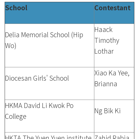
School
Contestant
Haack
Delia Memorial School (Hip
Timothy
Wo)
Lothar
Xiao Ka Yee,
Diocesan Girls' School
Brianna
HKMA David Li Kwok Po
Ng Bik Ki
College
HKTA The Yuen Yuen institute
Zahid Rabia