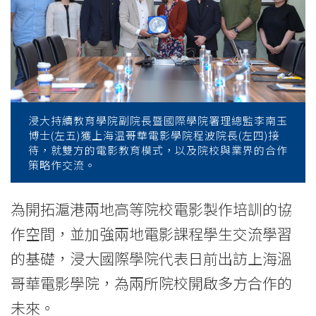
上
海
溫
哥
華
浸大持續教育學院副院長暨國際學院署理總監李南玉
博士(左五)獲上海温哥華電影學院程波院長(左四)接
電
待，就雙方的電影教育模式，以及院校與業界的合作
策略作交流。
影
學
為開拓滬港兩地高等院校電影製作培訓的協
作空間，並加強兩地電影課程學生交流學習
院
的基礎，浸大國際學院代表日前出訪上海溫
-
哥華電影學院，為兩所院校開啟多方合作的
學
未來。