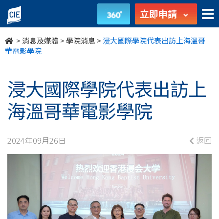
浸
立即申請
大
>
消息及媒體
>
學院消息
>
浸大國際學院代表出訪上海溫哥
國
華電影學院
際
浸大國際學院代表出訪上
學
海溫哥華電影學院
院
代
2024年09月26日
返回
表
出
訪