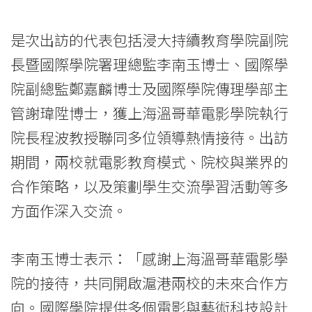
院
是次出訪的代表包括浸大持續教育學院副院
消
長暨國際學院署理總監李南玉博士、國際學
息
院副總監鄭嘉麟博士及國際學院傳理學部主
-
管謝瑋陞博士，獲上海溫哥華電影學院執行
國
院長程波教授聯同多位領導熱情接待。出訪
期間，兩校就電影教育模式、院校與業界的
際
合作策略，以及策劃學生交流學習活動等多
學
方面作深入交流。
院
-
李南玉博士表示：「感謝上海溫哥華電影學
院的接待，共同開啟滬港兩校的未來合作方
香
向。國際學院提供多個電影與藝術科技設計