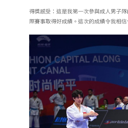
國
得獎感受：這是我第一次參與成人男子隊
際
際賽事取得好成績。這次的成績令我相信
學
院
-
香
港
浸
會
大
學