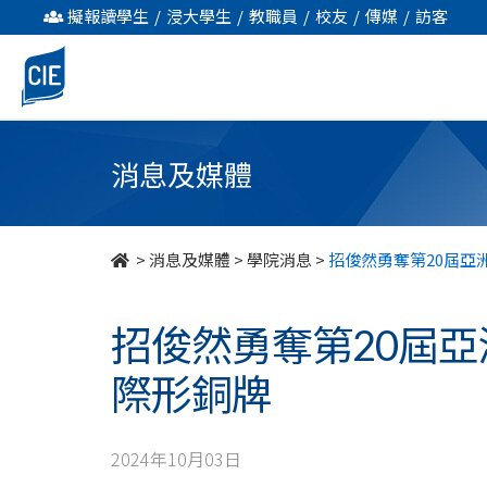
招
擬報讀學生
/
浸大學生
/
教職員
/
校友
/
傳媒
/
訪客
俊
然
勇
消息及媒體
奪
第
>
消息及媒體
>
學院消息
>
招俊然勇奪第20屆亞
20
招俊然勇奪第20屆
屆
際形銅牌
亞
洲
2024年10月03日