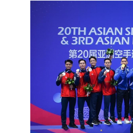
空
手
道
錦
標
賽
成
人
男
子
隊