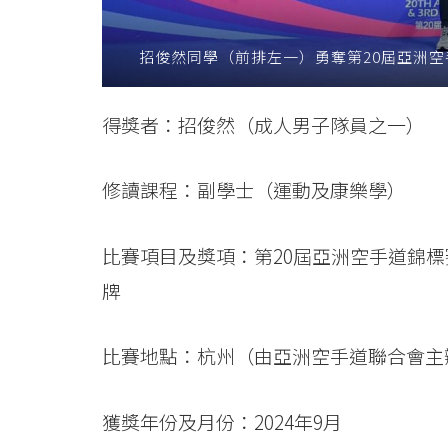
際
招俊然同學（前排左一）勇奪第20屆亞洲
形
銅
得獎者：招俊然（成人男子隊員之一）
牌
修讀課程：副學士（運動及康樂學）
-
學
比賽項目及獎項：第20屆亞洲空手道錦
院
牌
消
比賽地點：杭州（由亞洲空手道聯合會主
息
-
獲獎年份及月份：2024年9月