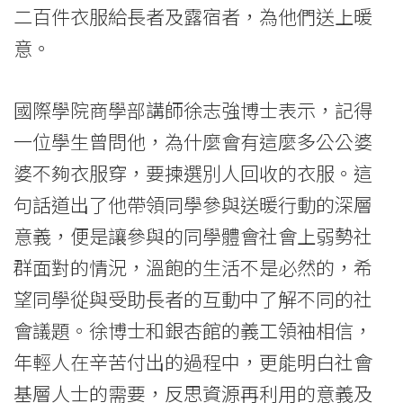
-
二百件衣服給長者及露宿者，為他們送上暖
國
意。
際
國際學院商學部講師徐志強博士表示，記得
學
一位學生曾問他，為什麼會有這麼多公公婆
院
婆不夠衣服穿，要揀選別人回收的衣服。這
-
句話道出了他帶領同學參與送暖行動的深層
香
意義，便是讓參與的同學體會社會上弱勢社
群面對的情況，溫飽的生活不是必然的，希
港
望同學從與受助長者的互動中了解不同的社
浸
會議題。徐博士和銀杏館的義工領袖相信，
會
年輕人在辛苦付出的過程中，更能明白社會
大
基層人士的需要，反思資源再利用的意義及