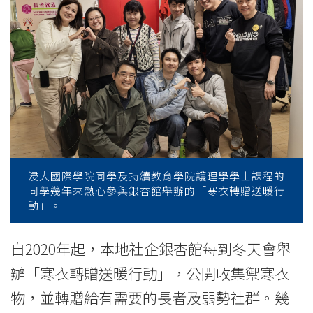
館
愛
心
寒
衣
轉
贈
浸大國際學院同學及持續教育學院護理學學士課程的
同學幾年來熱心參與銀杏館舉辦的「寒衣轉贈送暖行
計
動」。
劃
自2020年起，本地社企銀杏館每到冬天會舉
為
辦「寒衣轉贈送暖行動」，公開收集禦寒衣
弱
物，並轉贈給有需要的長者及弱勢社群。幾