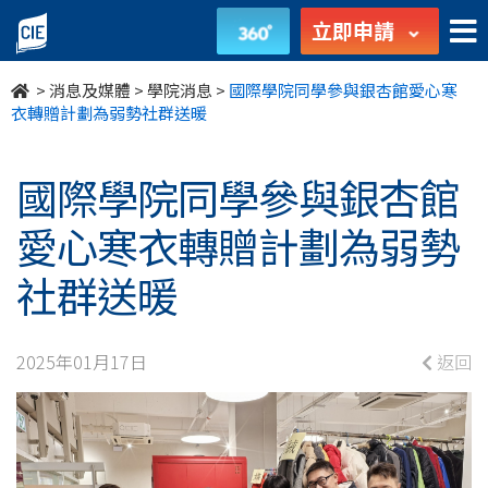
國
立即申請
際
>
消息及媒體
>
學院消息
>
國際學院同學參與銀杏館愛心寒
學
衣轉贈計劃為弱勢社群送暖
院
國際學院同學參與銀杏館
同
愛心寒衣轉贈計劃為弱勢
學
社群送暖
參
與
2025年01月17日
返回
銀
杏