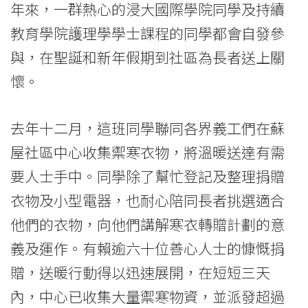
年來，一群熱心的浸大國際學院同學及持續
勢
教育學院護理學學士課程的同學都會自發參
社
與，在聖誕和新年假期到社區為長者送上關
群
懷。
送
去年十二月，這班同學聯同各界義工們在蘇
暖
屋社區中心收集禦寒衣物，將溫暖送達有需
-
要人士手中。同學除了幫忙登記及整理捐贈
學
衣物及小型電器，也耐心陪同長者挑選適合
院
他們的衣物，向他們講解寒衣轉贈計劃的意
義及運作。有賴逾六十位善心人士的慷慨捐
消
贈，送暖行動得以迅速展開，在短短三天
息
內，中心已收集大量禦寒物資，並派發超過