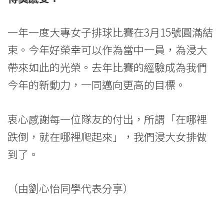
學
院
一年一度大專女子排球比賽在3月15號圓滿結
-
束。今年好榮幸可以作為當中一員，為浸大
香
帶來如此的光榮。去年比賽的經驗成為我們
今年的新動力，一同邁向更高的目標。
港
浸
衷心感謝每一位隊友的付出，所謂「在哪裡
會
跌倒，就在哪裡爬起來」，我們浸大女排做
大
到了。
學
（由劉心怡同學代表分享）