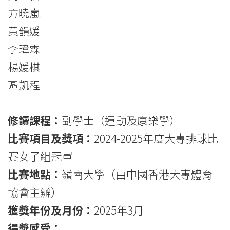
冠
方曉嵐
黃韻媛
軍
李瑋霖
-
楊媛棋
學
區凱程
院
修讀課程：
副學士（運動及康樂學）
消
比賽項目及獎項：
2024-2025年度大專排球比
息
賽女子組冠軍
-
比賽地點：
嶺南大學（由中國香港大專體育
國
協會主辦）
際
獲獎年份及月份：
2025年3月
得獎感受：