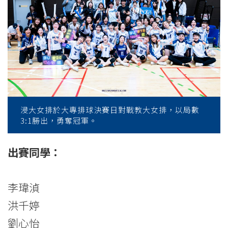
隊
出
戰
大
專
賽
浸大女排於大專排球決賽日對戰教大女排，以局數
3:1勝出，勇奪冠軍。
勇
奪
出賽同學：
女
李瑋湞
子
洪千婷
組
劉心怡