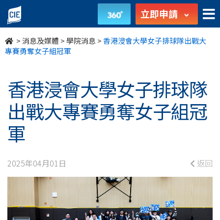
香
立即申請
港
>
消息及媒體
>
學院消息
>
香港浸會大學女子排球隊出戰大
浸
專賽勇奪女子組冠軍
會
香港浸會大學女子排球隊
大
出戰大專賽勇奪女子組冠
學
軍
女
子
2025年04月01日
返回
排
球