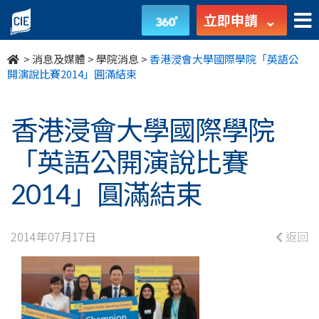
香
立即申請
港
>
消息及媒體
>
學院消息
>
香港浸會大學國際學院「英語公
浸
開演說比賽2014」圓滿結束
會
香港浸會大學國際學院
大
「英語公開演說比賽
學
2014」圓滿結束
國
際
2014年07月17日
返回
學
院