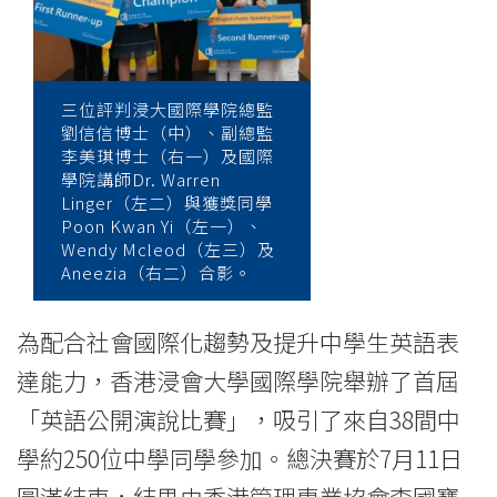
「英
語
公
三位評判浸大國際學院總監
劉信信博士（中）、副總監
開
李美琪博士（右一）及國際
學院講師Dr. Warren
演
Linger（左二）與獲獎同學
Poon Kwan Yi（左一）、
說
Wendy Mcleod（左三）及
Aneezia（右二）合影。
比
賽
為配合社會國際化趨勢及提升中學生英語表
2014」
達能力，香港浸會大學國際學院舉辦了首屆
「英語公開演說比賽」，吸引了來自38間中
圓
學約250位中學同學參加。總決賽於7月11日
滿
圓滿結束，結果由香港管理專業協會李國寶