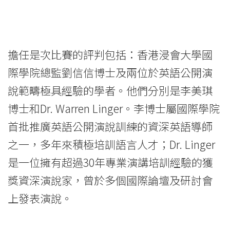
學
院
-
擔任是次比賽的評判包括：香港浸會大學國
香
際學院總監劉信信博士及兩位於英語公開演
港
說範疇極具經驗的學者。他們分別是李美琪
博士和Dr. Warren Linger。李博士屬國際學院
浸
首批推廣英語公開演說訓練的資深英語導師
會
之一，多年來積極培訓語言人才；Dr. Linger
大
是一位擁有超過30年專業演講培訓經驗的獲
學
獎資深演說家，曾於多個國際論壇及研討會
上發表演說。