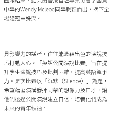
結
中學的Wendy Mcleod同學脫穎而出，摘下全
束
場總冠軍殊榮。
-
學
院
具影響力的講者，往往能憑藉出色的演說技
消
巧打動人心。「英語公開演說比賽」旨在提
升學生演說技巧及批判思維，提高英語競爭
息
力。是次比賽以「沉默（Silence）」為題，
-
希望藉著演講發揮同學的想像力及口才，讓
國
他們透過公開演說建立自信，培養他們成為
際
未來的青年領袖。