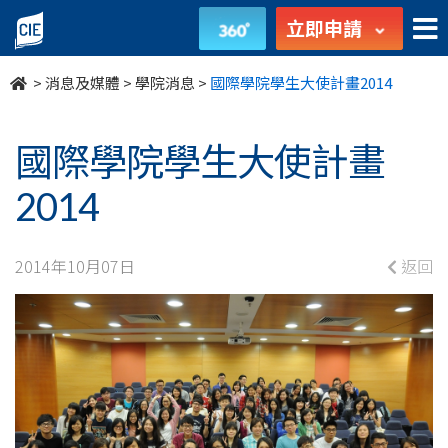
國
立即申請
際
>
消息及媒體
>
學院消息
>
國際學院學生大使計畫2014
學
院
國際學院學生大使計畫
學
2014
生
2014年10月07日
返回
大
使
計
畫