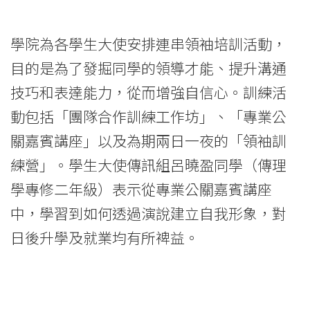
-
香
學院為各學生大使安排連串領袖培訓活動，
目的是為了發掘同學的領導才能、提升溝通
港
技巧和表達能力，從而增強自信心。訓練活
浸
動包括「團隊合作訓練工作坊」、「專業公
會
關嘉賓講座」以及為期兩日一夜的「領袖訓
大
練營」。學生大使傳訊組呂曉盈同學（傳理
學專修二年級）表示從專業公關嘉賓講座
學
中，學習到如何透過演說建立自我形象，對
日後升學及就業均有所裨益。