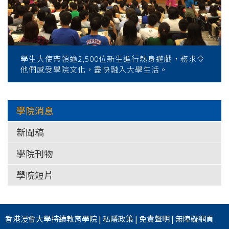
學生大使帶領逾2,500位新生進行熱身遊戲，務求令
他們感受學院文化，盡快融入大學生活。
學院消息
新聞稿
學院刊物
學院短片
香港浸會大學
持續教育學院
|
私隱政策
|
免責聲明
|
無障礙網頁