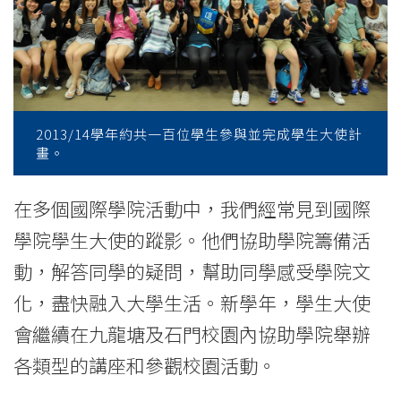
2014
-
學
院
2013/14學年約共一百位學生參與並完成學生大使計
消
畫。
息
在多個國際學院活動中，我們經常見到國際
-
學院學生大使的蹤影。他們協助學院籌備活
國
動，解答同學的疑問，幫助同學感受學院文
化，盡快融入大學生活。新學年，學生大使
際
會繼續在九龍塘及石門校園內協助學院舉辦
學
各類型的講座和參觀校園活動。
院