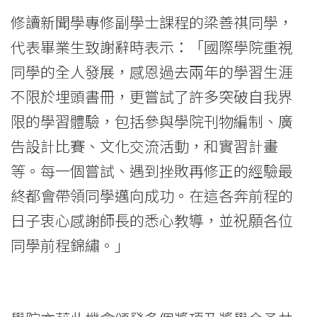
學
修讀新聞學專修副學士課程的梁善祺同學，
院
代表畢業生致謝辭時表示：「國際學院重視
消
同學的全人發展，感恩過去兩年的學習生涯
息
不限於埋頭書冊，更嘗試了許多突破自我界
限的學習體驗，包括參與學院刊物編制、廣
-
告設計比賽、文化交流活動，和實習計畫
國
等。每一個嘗試、遇到挫敗再修正的經驗最
際
終都會帶領同學邁向成功。在這各奔前程的
學
日子衷心感謝師長的悉心教導，並祝願各位
同學前程錦繡。」
院
-
香