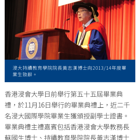
屆
畢
業
典
禮
近
浸大持續教育學院院長黃志漢博士向2013/14年度畢
業生致辭。
二
千
香港浸會大學日前舉行第五十五屆畢業典
禮，於11月16日舉行的畢業典禮上，近二千
名
名浸大國際學院畢業生獲頒授副學士證書。
畢
畢業典禮主禮嘉賓包括香港浸會大學教務長
業
蘇國生博士、持續教育學院院長黃志漢博士