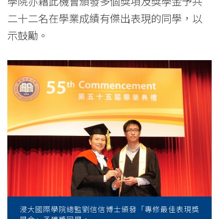
學院亦藉此機會頒發多個獎項及獎學金予共
港
二十二名在學業成績有傑出表現的同學，以
浸
示鼓勵。
會
大
學
浸大國際學院總監劉信信博士頒發「專修最佳表現獎