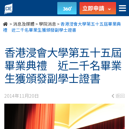
香
立即申請
港
>
消息及媒體
>
學院消息
>
香港浸會大學第五十五屆畢業典
浸
禮 近二千名畢業生獲頒發副學士證書
會
香港浸會大學第五十五屆
大
畢業典禮 近二千名畢業
學
生獲頒發副學士證書
第
五
2014年11月20日
返回
十
五