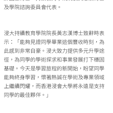
生
及學院諮詢委員會代表。
獲
頒
浸大持續教育學院院長黃志漢博士致辭時表
發
示：「能夠見證同學畢業這個豐收時刻，為
副
此感到非常自豪。浸大致力提供多元升學途
學
徑，為同學的學術探求和事業發展打下穩固
基礎。今天是學習旅程的新開始，盼望同學
士
能夠終身學習，懷著熱誠在學術及專業領域
證
上繼續閃耀，而香港浸會大學將永遠是支持
書
同學的最佳夥伴。」
-