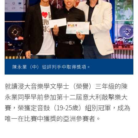
榮
獲
第
十
二
屆
陳永業（中）從評判手中取得獎項。
意
就讀浸大音樂學文學士（榮譽）三年級的陳
大
永業同學早前參加第十二屆意大利敲擊樂大
利
賽，榮獲定音鼓（19-25歲）組別冠軍，成為
敲
唯一在比賽中獲獎的亞洲參賽者。
擊