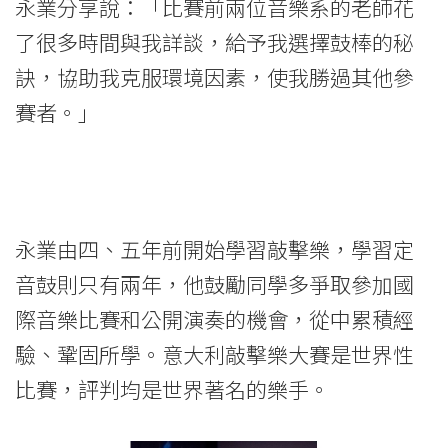
-
永業分享說：「比賽前兩位音樂系的老師花
了很多時間與我詳談，給予我選擇鼓棒的秘
國
訣，協助我克服環境因素，使我勝過其他參
際
賽者。」
學
院
-
永業由四、五年前開始學習敲擊樂，學習定
香
音鼓則只有兩年，他鼓勵同學多爭取參加國
港
際音樂比賽和公開演奏的機會，從中累積經
浸
驗、鞏固所學。意大利敲擊樂大賽是世界性
會
比賽，評判均是世界著名的樂手。
大