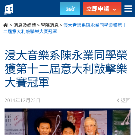
浸
立即申請
大
>
消息及媒體
>
學院消息
>
浸大音樂系陳永業同學榮獲第十
音
二屆意大利敲擊樂大賽冠軍
樂
浸大音樂系陳永業同學榮
系
獲第十二屆意大利敲擊樂
陳
大賽冠軍
永
業
2014年12月22日
返回
同
學