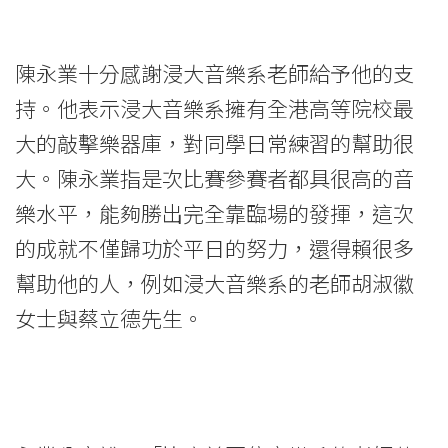
樂
大
陳永業十分感謝浸大音樂系老師給予他的支
賽
持。他表示浸大音樂系擁有全港高等院校最
大的敲擊樂器庫，對同學日常練習的幫助很
冠
大。陳永業指是次比賽參賽者都具很高的音
軍
樂水平，能夠勝出完全靠臨場的發揮，這次
-
的成就不僅歸功於平日的努力，還得賴很多
學
幫助他的人，例如浸大音樂系的老師胡淑徽
女士與蔡立德先生。
院
消
息