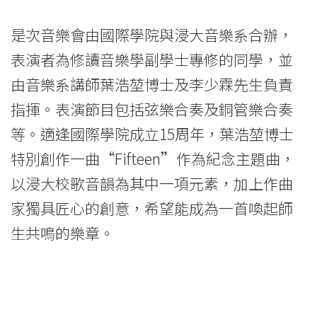
會
是次音樂會由國際學院與浸大音樂系合辦，
-
表演者為修讀音樂學副學士專修的同學，並
學
由音樂系講師葉浩堃博士及李少霖先生負責
院
指揮。表演節目包括弦樂合奏及銅管樂合奏
等。適逢國際學院成立15周年，葉浩堃博士
消
特別創作一曲“Fifteen”作為紀念主題曲，
息
以浸大校歌音韻為其中一項元素，加上作曲
-
家獨具匠心的創意，希望能成為一首喚起師
國
生共鳴的樂章。
際
學