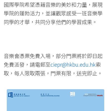
院
國際學院希望憑藉音樂的美妙和力量，展現
-
學院的蓬勃活力，並讓觀眾感受一班音樂學
香
同學的才華，共同分享他們的學習成果。
港
浸
會
音樂會憑票免費入場，部分門票將於即日起
大
免費派發，請電郵至
ciepr@hkbu.edu.hk
索
取，每人限取兩張，門票有限，送完即止。
學