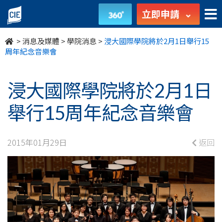
浸
立即申請
大
>
消息及媒體
>
學院消息
>
浸大國際學院將於2月1日舉行15
國
周年紀念音樂會
際
浸大國際學院將於2月1日
學
舉行15周年紀念音樂會
院
將
2015年01月29日
返回
於
2
月