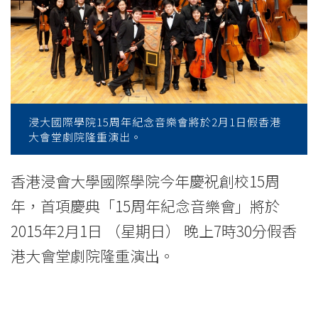
1
日
舉
行
15
浸大國際學院15周年紀念音樂會將於2月1日假香港
大會堂劇院隆重演出。
周
年
香港浸會大學國際學院今年慶祝創校15周
年，首項慶典「15周年紀念音樂會」將於
紀
2015年2月1日 （星期日） 晚上7時30分假香
念
港大會堂劇院隆重演出。
音
樂