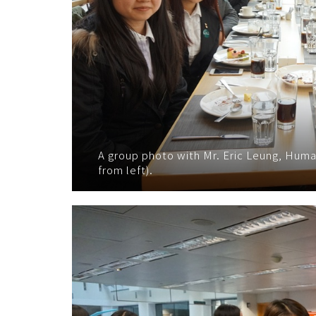
A group photo with Mr. Eric Leung, Hum
from left).