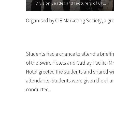
Division Leader and lecturers of CIE.
國
際
Organised by CIE Marketing Society, a gro
學
院
-
Students had a chance to attend a briefi
香
of the Swire Hotels and Cathay Pacific.
港
Hotel greeted the students and shared wi
attendants. Students were given the chan
浸
conducted.
會
大