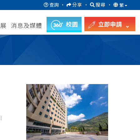
查詢
·
分享
·
搜尋
·
繁
校園
立即申請
發展
消息及媒體
回