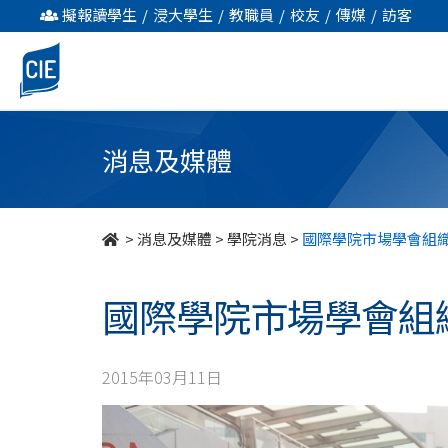
國
擬報讀學生
/
浸大學生
/
教職員
/
校友
/
傳媒
/
訪客
際
學
院
消息及媒體
市
場
>
消息及媒體
>
學院消息
>
國際學院市場學會組
學
國際學院市場學會組
會
組
2015年03月11日
織