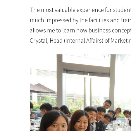
學
The most valuable experience for students
much impressed by the facilities and trai
allows me to learn how business concept 
Crystal, Head (Internal Affairs) of Market