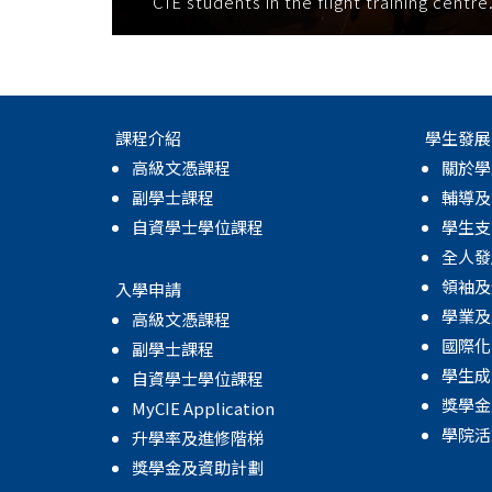
CIE students in the flight training centre
課程介紹
學生發展
高級文憑課程
關於學
副學士課程
輔導及
自資學士學位課程
學生支
全人發
領袖及
入學申請
學業及
高級文憑課程
國際化
副學士課程
學生成
自資學士學位課程
獎學金
MyCIE Application
學院活
升學率及進修階梯
獎學金及資助計劃