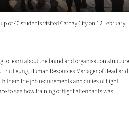
up of 40 students visited Cathay City on 12 February.
ng to learn about the brand and organisation structur
 Mr. Eric Leung, Human Resources Manager of Headland
th them the job requirements and duties of flight
ce to see how training of flight attendants was