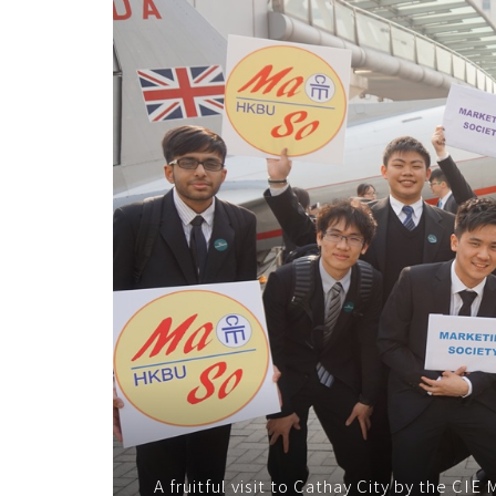
參
觀
國
泰
城
-
學
院
消
息
-
A fruitful visit to Cathay City by the C