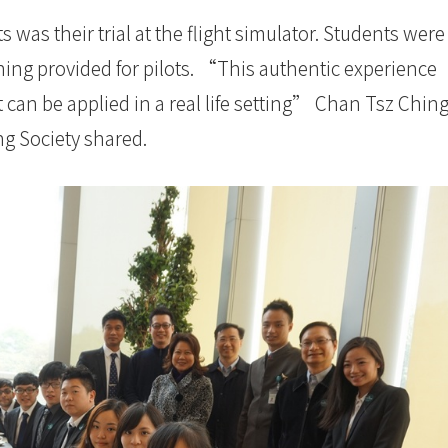
 was their trial at the flight simulator. Students were
ning provided for pilots. “This authentic experience
can be applied in a real life setting” Chan Tsz Ching
ing Society shared.