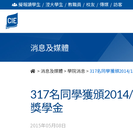
317
擬報讀學生
/
浸大學生
/
教職員
/
校友
/
傳媒
/
訪客
名
同
學
消息及媒體
獲
頒
>
消息及媒體
>
學院消息
>
317名同學獲頒201
2014/15「自
317名同學獲頒201
資
獎學金
專
上
2015年05月08日