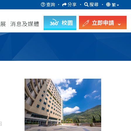
查詢
·
分享
·
搜尋
·
繁
校園
立即申請
發展
消息及媒體
回