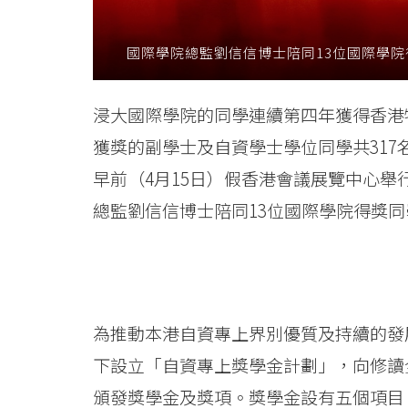
消
國際學院總監劉信信博士陪同13位國際學
息
-
浸大國際學院的同學連續第四年獲得香港
國
獲獎的副學士及自資學士學位同學共31
際
早前（4月15日）假香港會議展覽中心
總監劉信信博士陪同13位國際學院得獎
學
院
-
香
為推動本港自資專上界別優質及持續的發展
下設立「自資專上獎學金計劃」，向修讀
港
頒發獎學金及獎項。獎學金設有五個項目