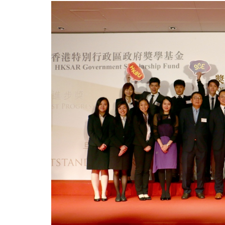
獎
學
金
計
劃」
獎
學
金
-
學
院