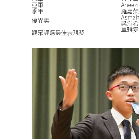
亞軍
Ane
季軍
羅嘉榮
Asma
優異獎
梁溢希
車雅雯
觀眾評選最佳表現獎