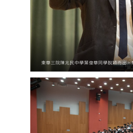
東華三院陳兆民中學葉俊華同學脫穎而出，