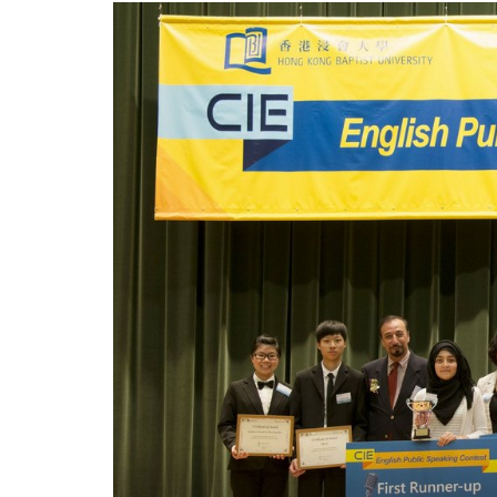
「英
語
公
開
演
說
比
賽
2015」
圓
滿