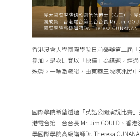
結
浸大國際學院總監劉信信博士（右三）、浸
束
團成員：香港電台第三台台長 Mr. Jim 
國際學院高級講師Dr. Theresa CUNA
-
學
香港浸會大學國際學院日前舉辦第二屆「英
院
參加。是次比賽以「抉擇」為講題，經過
殊榮。一輪激戰後，由東華三院陳兆民中
消
息
-
國際學院希望透過「英語公開演說比賽」
國
港電台第三台台長 Mr. Jim GOUL
際
學國際學院高級講師Dr. Theresa C