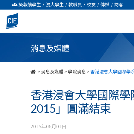
香
擬報讀學生
/
浸大學生
/
教職員
/
校友
/
傳媒
/
訪客
港
浸
會
消息及媒體
大
學
>
消息及媒體
>
學院消息
>
香港浸會大學國際學院
國
香港浸會大學國際學
際
2015」圓滿結束
學
院
2015年06月01日