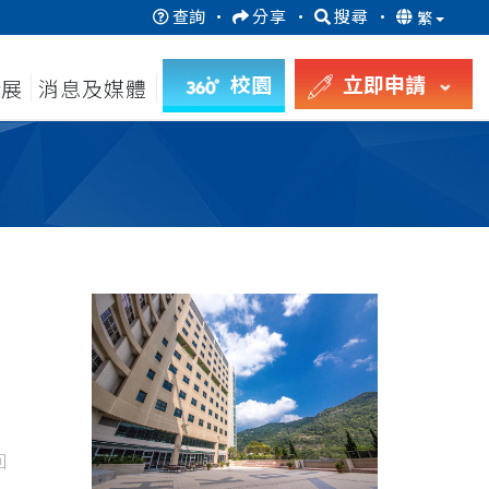
查詢
·
分享
·
搜尋
·
繁
校園
立即申請
發展
消息及媒體
回