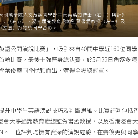
大國際學院人文及語言學部主管梁萬如博士（右一）與評判
GOULD （右五）、浸大通識教育處總監賀書孟教授（左三）及
NAN（左五）跟獲獎同學合影。
語公開演說比賽」，吸引來自40間中學近160位同學
首輪比賽，最後十強晉身總決賽，於5月22日角逐多項
學葉俊華同學脫穎而出，奪得全場總冠軍。
提升中學生英語演説技巧及判斷思維。比賽評判包括
D、香港浸會大學通識教育處總監賀書孟教授，以及香港浸會大
UNANAN。三位評判均擁有資深的演說經驗，在賽後更與同學