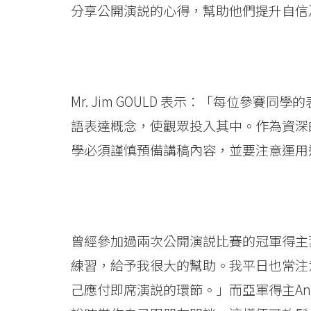
學
分享公開演説的心得，幫助他們提升自信
院
-
香
Mr. Jim GOULD 表示：「每位參
港
語表達概念，使觀眾投入其中。作為資深
浸
學必須謹慎預備講稿內容，並要注意運用
會
大
學
曾經參加過兩次公開演説比賽的冠軍得主
練習，給予我很大的幫助。我平日也常注
己應付即席演説的環節。」而亞軍得主An