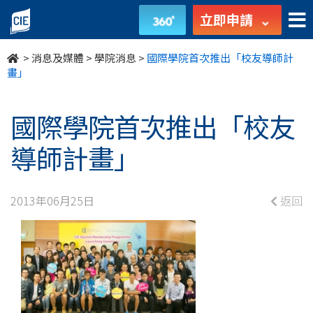
國
立即申請
際
>
消息及媒體
>
學院消息
>
國際學院首次推出「校友導師計
學
畫」
院
國際學院首次推出「校友
首
導師計畫」
次
推
2013年06月25日
返回
出
「校
友