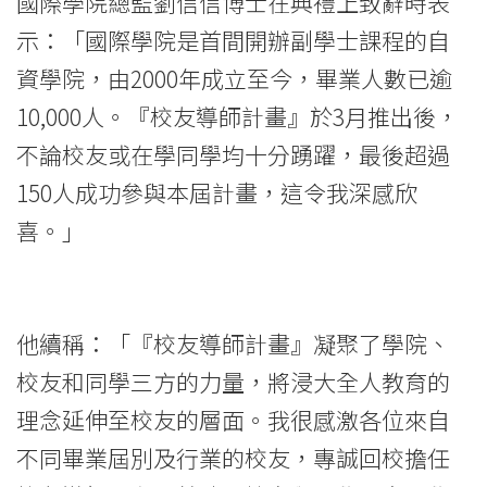
國際學院總監劉信信博士在典禮上致辭時表
際
示：「國際學院是首間開辦副學士課程的自
學
資學院，由2000年成立至今，畢業人數已逾
院
10,000人。『校友導師計畫』於3月推出後，
不論校友或在學同學均十分踴躍，最後超過
-
150人成功參與本屆計畫，這令我深感欣
香
喜。」
港
浸
他續稱：「『校友導師計畫』凝聚了學院、
會
校友和同學三方的力量，將浸大全人教育的
大
理念延伸至校友的層面。我很感激各位來自
學
不同畢業屆別及行業的校友，專誠回校擔任