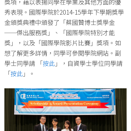
獎項，藉以表揚同學在學業及其他方面的優
秀表現。國際學院於2014-15學年下學期獎學
金頒獎典禮中頒發了「蔡國贊博士獎學金
──傑出服務獎」、「國際學院特別才能
獎」，以及「國際學院影片比賽」獎項。如
想了解更多詳情，同學可參閱學院網站。副
學士同學請 「
按此
」，自資學士學位同學請
「
按此
」。