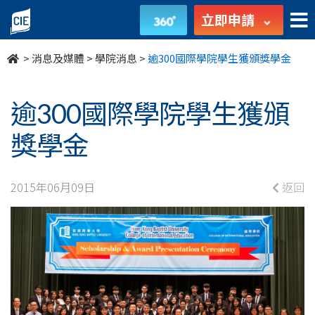
逾
立即申請
300
>
消息及媒體
>
學院消息
>
逾300國際學院學生獲頒獎學金
國
際
逾300國際學院學生獲頒
學
獎學金
院
2015年06月09日
返回
學
生
獲
頒