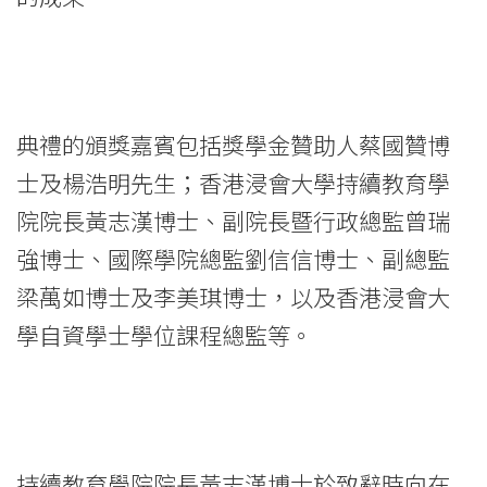
學
院
-
典禮的頒獎嘉賓包括獎學金贊助人蔡國贊博
香
士及楊浩明先生；香港浸會大學持續教育學
港
院院長黃志漢博士、副院長暨行政總監曾瑞
浸
強博士、國際學院總監劉信信博士、副總監
梁萬如博士及李美琪博士，以及香港浸會大
會
學自資學士學位課程總監等。
大
學
持續教育學院院長黃志漢博士於致辭時向在