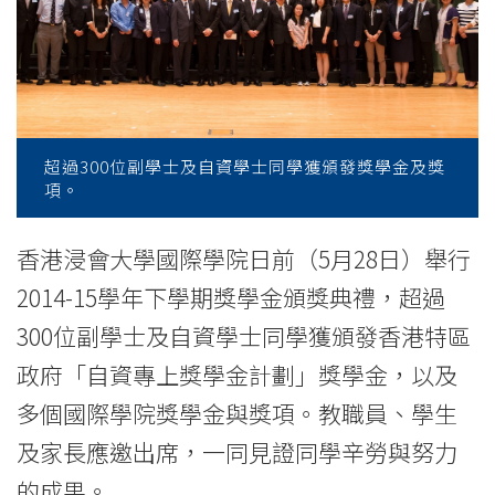
獎
學
金
-
超過300位副學士及自資學士同學獲頒發獎學金及獎
學
項。
院
香港浸會大學國際學院日前（5月28日）舉行
消
2014-15學年下學期獎學金頒獎典禮，超過
息
300位副學士及自資學士同學獲頒發香港特區
政府「自資專上獎學金計劃」獎學金，以及
-
多個國際學院獎學金與獎項。教職員、學生
國
及家長應邀出席，一同見證同學辛勞與努力
際
的成果。