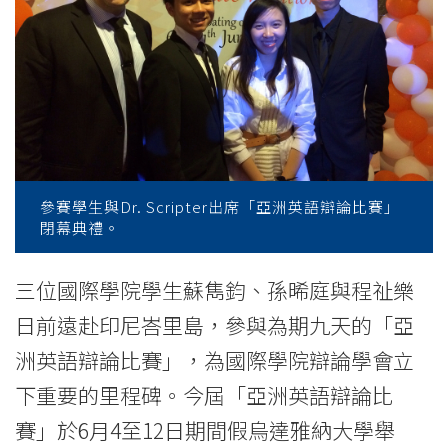
競
逐
「亞
洲
英
語
參賽學生與Dr. Scripter出席「亞洲英語辯論比賽」
閉幕典禮。
辯
三位國際學院學生蘇雋鈞、孫晞庭與程祉樂
論
日前遠赴印尼峇里島，參與為期九天的「亞
比
洲英語辯論比賽」，為國際學院辯論學會立
賽」
下重要的里程碑。今屆「亞洲英語辯論比
-
賽」於6月4至12日期間假烏達雅納大學舉