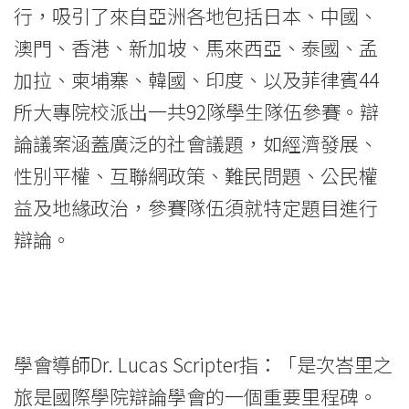
行，吸引了來自亞洲各地包括日本、中國、
學
澳門、香港、新加坡、馬來西亞、泰國、孟
院
加拉、柬埔寨、韓國、印度、以及菲律賓44
消
所大專院校派出一共92隊學生隊伍參賽。辯
息
論議案涵蓋廣泛的社會議題，如經濟發展、
性別平權、互聯網政策、難民問題、公民權
-
益及地緣政治，參賽隊伍須就特定題目進行
國
辯論。
際
學
院
學會導師Dr. Lucas Scripter指：「是次峇里之
-
旅是國際學院辯論學會的一個重要里程碑。