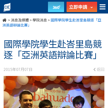
國
立即申請
際
>
消息及媒體
>
學院消息
>
國際學院學生赴峇里島競逐「亞
學
洲英語辯論比賽」
院
國際學院學生赴峇里島競
學
逐「亞洲英語辯論比賽」
生
赴
2015年07月07日
返回
峇
里
島