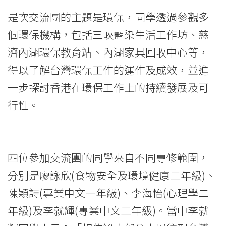
灣
是次交流團的主題是環保，同學透過參觀多
交
個環保機構，包括三峽藍染生活工作坊、慈
濟內湖環保教育站、內湖家具回收中心等，
流
得以了解台灣環保工作的運作及成效，並進
團
一步探討香港在環保工作上的持續發展及可
2013」
行性。
-
學
四位參加交流團的同學來自不同專修範圍，
院
分別是廖詠欣(食物安全及環境健康二年級)、
消
陳穎詩(專業中文一年級)、李海怡(心理學二
息
年級)及李就輝(專業中文二年級)。當中李就