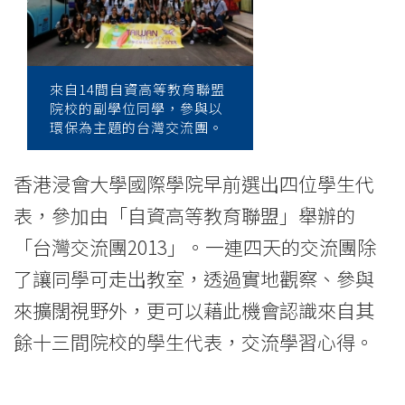
「自
資
高
來自14間自資高等教育聯盟
院校的副學位同學，參與以
等
環保為主題的台灣交流團。
教
香港浸會大學國際學院早前選出四位學生代
育
表，參加由「自資高等教育聯盟」舉辦的
聯
「台灣交流團2013」。一連四天的交流團除
盟」
了讓同學可走出教室，透過實地觀察、參與
主
來擴闊視野外，更可以藉此機會認識來自其
餘十三間院校的學生代表，交流學習心得。
辦
「台