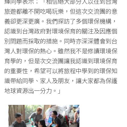
-
輝同學表示：「相信絕大部分人以往到台灣
旅遊都離不開吃喝玩樂，但這次交流團的意
國
義卻更深更廣。我們探訪了多個環保機構，
際
認識到台灣政府對環境保育的關注及因應個
學
別問題而採取的措施。同時亦深深體會到台
院
灣人對環保的熱心。雖然我不是修讀環境保
育學的，但是次交流團讓我認識到環境保育
-
的重要性，希望可以將旅程中學到的環保知
香
識帶給同學、家人及朋友，讓大家都為保護
港
地球資源出一分力。」
浸
會
大