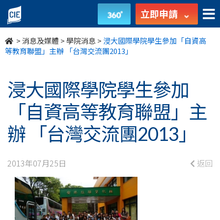
浸
立即申請
大
>
消息及媒體
>
學院消息
>
浸大國際學院學生參加「自資高
國
等教育聯盟」主辦 「台灣交流團2013」
際
浸大國際學院學生參加
學
「自資高等教育聯盟」主
院
辦 「台灣交流團2013」
學
生
2013年07月25日
返回
參
加