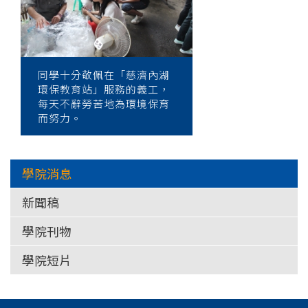
學
同學十分敬佩在「慈濟內湖
環保教育站」服務的義工，
每天不辭勞苦地為環境保育
而努力。
學院消息
新聞稿
學院刊物
學院短片