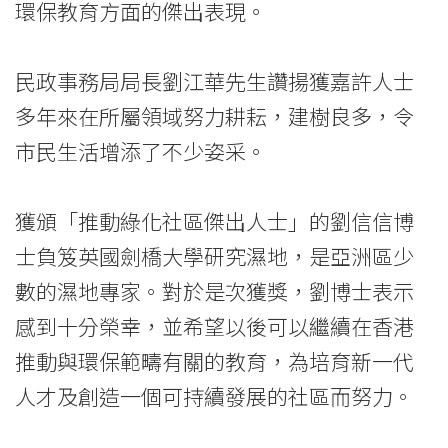
環保教育方面的傑出表現。
長
嘉
民政事務局局長劉江華先生讚揚獲嘉許人士
許」
多年來在所屬領域努力耕耘，建樹良多，令
-
市民生活增添了不少姿采。
學
獲頒「推動綠化社區傑出人士」的劉信信博
院
士負笈英國劍橋大學研究濕地，是亞洲區少
消
數的濕地專家。對於是次獲獎，劉博士表示
息
感到十分榮幸，並希望以後可以繼續在香港
推動與環保範疇有關的教育，為培育新一代
-
人才及創造一個可持續發展的社區而努力。
國