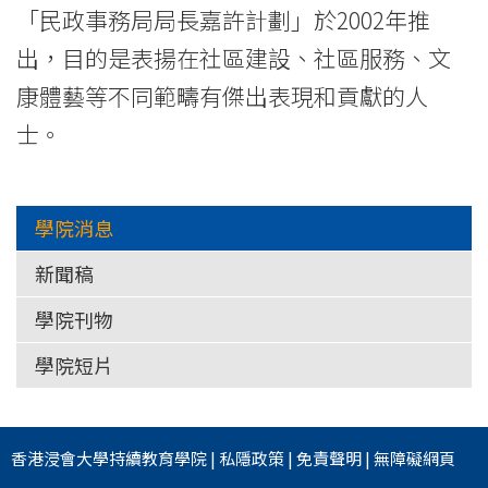
際
「民政事務局局長嘉許計劃」於2002年推
學
出，目的是表揚在社區建設、社區服務、文
康體藝等不同範疇有傑出表現和貢獻的人
院
士。
-
香
學院消息
港
新聞稿
浸
學院刊物
會
學院短片
大
學
香港浸會大學
持續教育學院
|
私隱政策
|
免責聲明
|
無障礙網頁