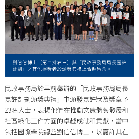
信
博
士
獲
頒
劉信信博士（第二排右三）與「民政事務局局長嘉許
「民
計劃」之其他得獎者於頒獎典禮上合照留念。
政
民政事務局於早前舉辦的「民政事務局局長
事
嘉許計劃頒獎典禮」中頒發嘉許狀及獎章予
務
23名人士，表揚他們在推動文康體藝發展和
局
社區綠化工作方面的卓越成就和貢獻，當中
包括國際學院總監劉信信博士，以嘉許其在
局