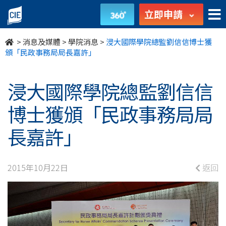
浸
立即申請
大
>
消息及媒體
>
學院消息
>
浸大國際學院總監劉信信博士獲
國
頒「民政事務局局長嘉許」
際
浸大國際學院總監劉信信
學
博士獲頒「民政事務局局
院
長嘉許」
總
監
2015年10月22日
返回
劉
信