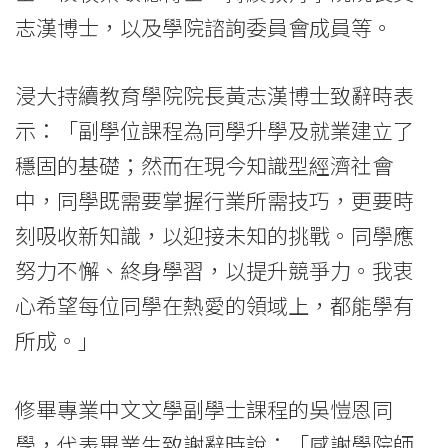
發
志漢博士，以及學院諮詢委員會成員等。
副
浸大持續教育學院院長黃志漢博士致辭時表
學
示：「副學位課程為同學升學及就業建立了
士
穩固的基礎；然而在現今知識型經濟社會
證
中，同學既需要掌握行業所需技巧，更要時
書
刻吸收新知識，以迎接未知的挑戰。同學應
努力不懈、終身學習，以提升競爭力。我衷
-
心希望每位同學在熱愛的領域上，都能學有
學
所成。」
院
消
修畢專業中文文學副學士課程的吳愷恩同
學，代表畢業生致謝辭時說：「感謝學院師