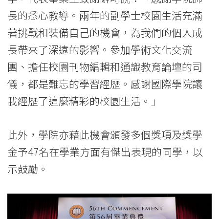
息
長的悉心教導。兩年的副學士校園生活充滿
-
著挑戰和裝備自己的機會，為我們的個人成
國
長帶來了深遠的影響。參加學術文化交流
際
團、擔任校園刊物編輯和通識教育論壇的司
儀，都是難忘的學習經歷。感謝國際學院讓
學
我經歷了這麼精彩的校園生活。」
院
-
此外，學院亦藉此機會頒發多個獎項及獎學
香
金予47名在學業方面有傑出表現的同學，以
示鼓勵。
港
浸
會