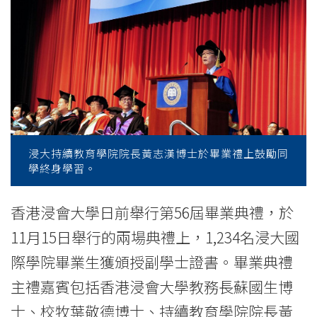
業
典
禮
逾
千
名
浸大持續教育學院院長黃志漢博士於畢業禮上鼓勵同
學終身學習。
畢
業
香港浸會大學日前舉行第56屆畢業典禮，於
11月15日舉行的兩場典禮上，1,234名浸大國
生
際學院畢業生獲頒授副學士證書。畢業典禮
獲
主禮嘉賓包括香港浸會大學教務長蘇國生博
頒
士、校牧葉敬德博士、持續教育學院院長黃