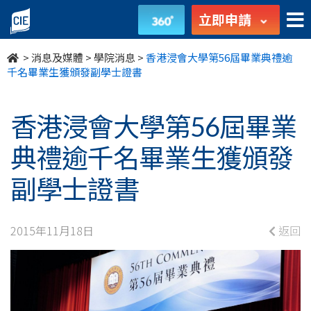
香
立即申請
港
>
消息及媒體
>
學院消息
>
香港浸會大學第56屆畢業典禮逾
浸
千名畢業生獲頒發副學士證書
會
香港浸會大學第56屆畢業
大
典禮逾千名畢業生獲頒發
學
副學士證書
第
56
2015年11月18日
返回
屆
畢