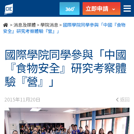
國
立即申請
際
>
消息及媒體
>
學院消息
>
國際學院同學參與「中國『食物
學
安全』研究考察體驗『營』」
院
國際學院同學參與「中國
同
『食物安全』研究考察體
學
驗『營』」
參
與
2015年11月20日
返回
「中
國