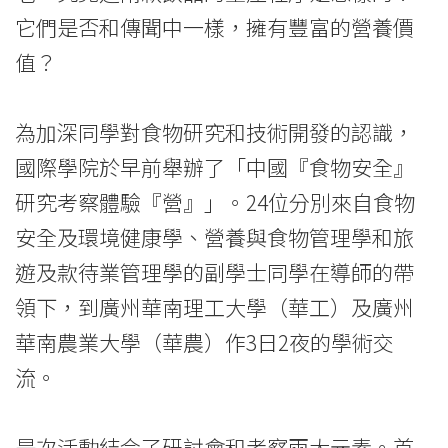
-
它們是否和傳聞中一樣，擁有豐富的營養價
值？
學
院
為加深同學對食物研究和技術開發的認識，
消
國際學院於早前舉辦了「中國『食物安全』
息
研究考察體驗『營』」。24位分別來自食物
-
安全及環境健康學、營養與食物管理學和旅
遊及款待業管理學的副學士同學在導師的帶
國
領下，到廣州華南理工大學（華工）及廣州
際
華南農業大學（華農）作3日2夜的學術交
學
流。
院
是次活動結合了研討會和考察兩大元素。首