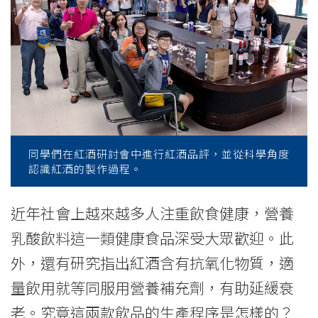
『食
物
安
全』
研
究
同學們在紅酒研討會中進行紅酒品評，並從科學角度
認識紅酒的製作過程。
考
察
近年社會上越來越多人注重飲食健康，營養
乳酸飲料這一類健康食品深受大眾歡迎。此
體
外，還有研究指出紅酒含有抗氧化物質，適
驗
量飲用就等同服用營養補充劑，有助延緩衰
『營』」
老。究竟這兩款飲品的生產程序是怎樣的？