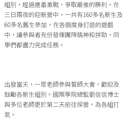
組別，經過連番激戰，爭取最後的勝利。在
-
三日兩夜的迎新營中，一共有160多名新生及
香
60多名舊生參加，在各個度身訂造的遊戲
港
中，讓參與者充份發揮團隊精神和拼勁，同
浸
學們都盡力完成任務。
會
大
學
出發當天，一眾老師參與誓師大會，歡迎及
鼓勵各新生組別。國際學院總監劉信信博士
與多位老師更於第二天前往探營，為各組打
氣。