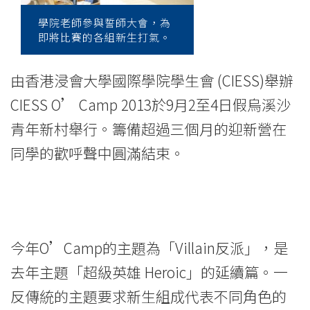
2013
學院老師參與誓師大會，為
-
即將比賽的各組新生打氣。
學
由香港浸會大學國際學院學生會 (CIESS)舉辦
院
CIESS O’ Camp 2013於9月2至4日假烏溪沙
消
青年新村舉行。籌備超過三個月的迎新營在
息
同學的歡呼聲中圓滿結束。
-
國
際
今年O’Camp的主題為「Villain反派」，是
學
去年主題「超級英雄 Heroic」的延續篇。一
院
反傳統的主題要求新生組成代表不同角色的