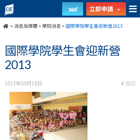
國
立即申請
際
>
消息及媒體
>
學院消息
>
國際學院學生會迎新營2013
學
院
國際學院學生會迎新營
學
2013
生
2013年09月18日
返回
會
迎
新
營