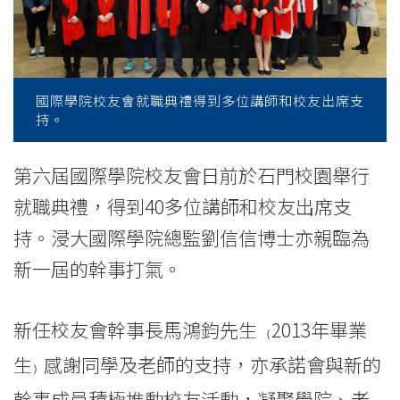
就
職
典
國際學院校友會就職典禮得到多位講師和校友出席支
禮
持。
-
第六屆國際學院校友會日前於石門校園舉行
學
就職典禮，得到40多位講師和校友出席支
院
持。浸大國際學院總監劉信信博士亦親臨為
消
新一屆的幹事打氣。
息
新任校友會幹事長馬鴻鈞先生
2013年畢業
（
-
生
感謝同學及老師的支持，亦承諾會與新的
）
國
幹事成員積極推動校友活動，凝聚學院、老