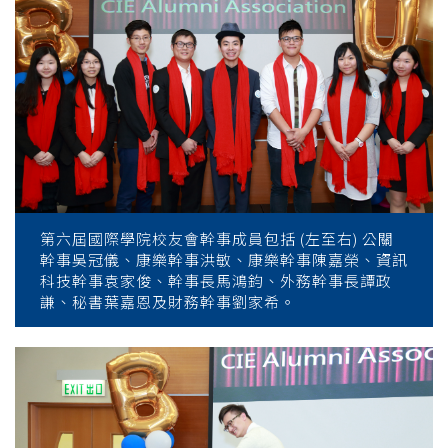
第六屆國際學院校友會幹事成員包括 (左至右) 公關
幹事吳冠儀、康樂幹事洪敏、康樂幹事陳嘉榮、資訊
科技幹事袁家俊、幹事長馬鴻鈞、外務幹事長譚政
謙、秘書葉嘉恩及財務幹事劉家希。