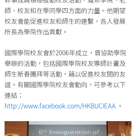
際
師、校友和在學同學四方面的力量。他期望
學
校友會能促進校友和師生的連繫，各人發展
所長為學院作出貢獻。
院
-
國際學院校友會於2006年成立，曾協助學院
香
舉辦的活動，包括國際學院校友導師計畫及
港
師生新春團拜等活動，藉以促進校友間的友
誼。有關國際學院校友會動向，可參考以下
浸
連結：
會
http://www.facebook.com/HKBUCIEAA
。
大
學