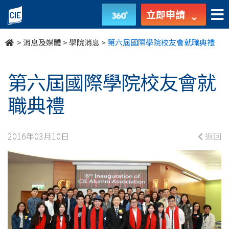
第
立即申請
六
>
消息及媒體
>
學院消息
>
第六屆國際學院校友會就職典禮
屆
國
第六屆國際學院校友會就
際
職典禮
學
2016年03月10日
返回
院
校
友
會