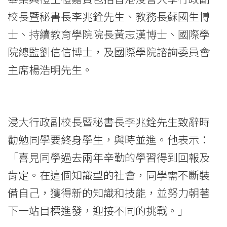
畢
校長暨秘書長李兆銓先生、教務長蘇國生博
業
士、持續教育學院院長黃志漢博士、國際學
院總監劉信信博士，及國際學院諮詢委員會
生
主席楊浩明先生。
獲
頒
發
浸大行政副校長暨秘書長李兆銓先生致辭時
勸勉同學要終身學生，與時並進。他表示：
副
「喜見同學過去兩年辛勤的學習得到回報及
學
肯定。在這個知識型的社會，同學需不斷裝
位
備自己，獲得新的知識和技能，並努力朝著
證
下一站目標進發，迎接不同的挑戰。」