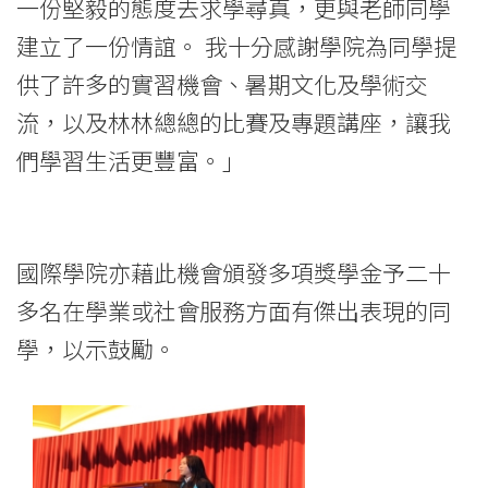
一份堅毅的態度去求學尋真，更與老師同學
-
建立了一份情誼。 我十分感謝學院為同學提
香
供了許多的實習機會、暑期文化及學術交
流，以及林林總總的比賽及專題講座，讓我
港
們學習生活更豐富。」
浸
會
大
國際學院亦藉此機會頒發多項獎學金予二十
學
多名在學業或社會服務方面有傑出表現的同
學，以示鼓勵。