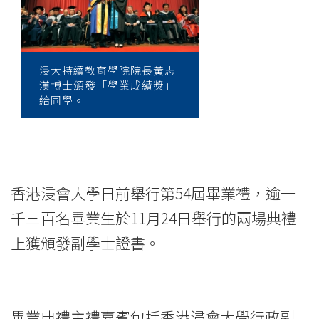
禮
逾
一
浸大持續教育學院院長黃志
漢博士頒發「學業成績獎」
千
給同學。
三
百
名
香港浸會大學日前舉行第54屆畢業禮，逾一
國
千三百名畢業生於11月24日舉行的兩場典禮
際
上獲頒發副學士證書。
學
院
畢業典禮主禮嘉賓包括香港浸會大學行政副