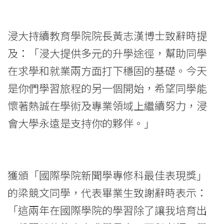
書
-
浸大持續教育學院院長黃志漢博士致辭時提
學
及：「浸大提供多元的升學途徑，幫助同學
院
在求學和就業兩方面打下穩固的基礎。今天
消
是你們學習旅程的另一個開始，希望同學能
懷著熱誠在學術及專業領域上繼續努力，浸
息
會大學永遠是支持你的夥伴。」
-
國
際
獲頒「國際學院新聞學專修科最佳表現獎」
的梁競文同學，代表畢業生致謝辭時表示：
學
「這兩年在國際學院的學習除了讓我培育出
院