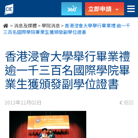
香
立即申請
港
>
消息及媒體
>
學院消息
>
香港浸會大學舉行畢業禮 逾一千
浸
三百名國際學院畢業生獲頒發副學位證書
會
香港浸會大學舉行畢業禮
大
逾一千三百名國際學院畢
學
業生獲頒發副學位證書
舉
行
2013年12月02日
返回
畢
業