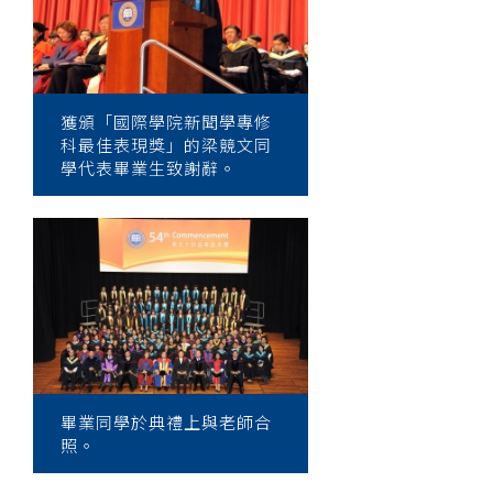
獲頒「國際學院新聞學專修
科最佳表現獎」的梁競文同
學代表畢業生致謝辭。
畢業同學於典禮上與老師合
照。