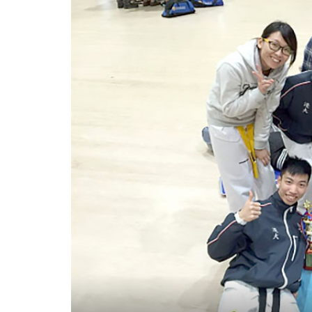
院
校
跆
拳
道
錦
標
賽
-
學
院