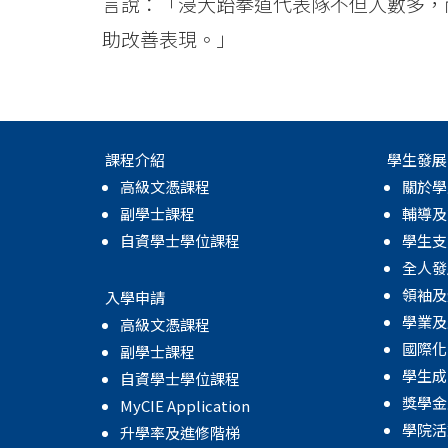
浸
言說：「浸大跆拳道代表隊不但人數多，
助改善表現。」
會
大
學
課程介紹
學生發展
高級文憑課程
關於學
副學士課程
輔導及
自資學士學位課程
學生支
全人發
領袖及
入學申請
學業及
高級文憑課程
國際化
副學士課程
學生成
自資學士學位課程
獎學金
MyCIE Application
學院活
升學率及進修階梯