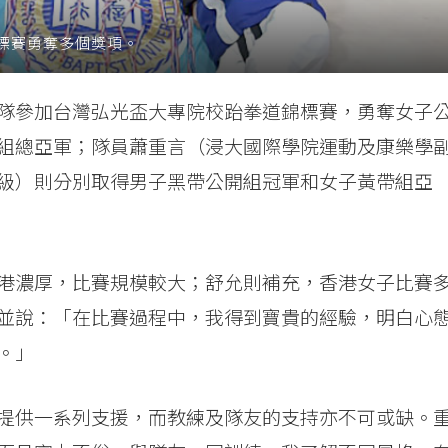
標賽勇奪多個獎項。
隊參加台灣弘光盃大專院校跆拳道錦標賽，勇奪女子
組總亞軍；隊員蕭重言（浸大國際學院運動及康樂學
級）則分別取得男子黑帶公開組冠軍和女子黃帶組亞
港濃厚，比賽規模較大；舒允則補充，香港女子比賽
並說：「在比賽過程中，我得到寶貴的經驗，明白心
。」
提供一系列支援，而教練及隊友的支持亦不可或缺。