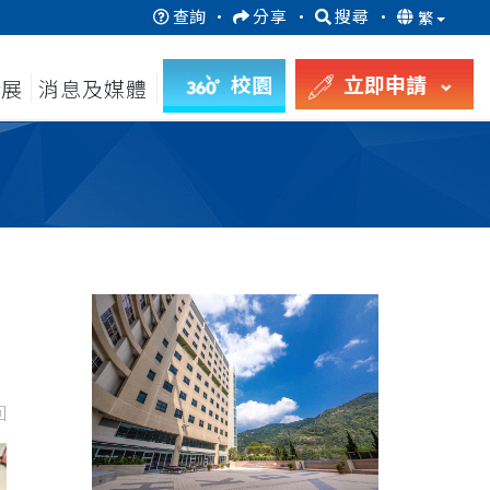
查詢
·
分享
·
搜尋
·
繁
校園
立即申請
發展
消息及媒體
回