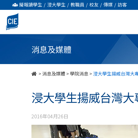
浸
擬報讀學生
/
浸大學生
/
教職員
/
校友
/
傳媒
/
訪客
大
學
生
消息及媒體
揚
威
>
消息及媒體
>
學院消息
>
浸大學生揚威台灣大
台
浸大學生揚威台灣大
灣
大
2016年04月26日
專