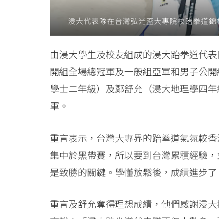
消
浸大代表隊在台灣弘光盃大專院校跆拳道錦
息
-
由浸大學生及校友組成的浸大跆拳道代表
開組全場總冠軍及一般組亞軍和男子公開
國
學士二年級）及鄭舒允（浸大地理學四年
際
軍。
學
院
重言表示，台灣大專界的跆拳道氣氛較香
集中於黑帶賽，所以要到台灣累積經驗，
-
是致勝的關鍵。學懂放鬆後，成績進步了
香
港
重言及舒允奪得理想成績，他們感謝浸大