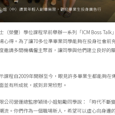
小姐（中）讚賞年輕人創意無限，歡迎畢業生投身廣告行
譽）學位課程早前舉辦一系列「ICM Boss Talk
場心得。為了讓70多位準畢業同學能夠在投身社會前
度邀請多間機構僱主聚首，讓同學與他們建立良好的
課程自2009年開辦至今，眼見許多畢業生都能夠在
面並有所成就，感到非常欣慰。
限公司營運總監廖穎琦小姐勉勵同學說：「時代不斷
潮流。你們作為一個職場新人，希望可以虛心向身邊