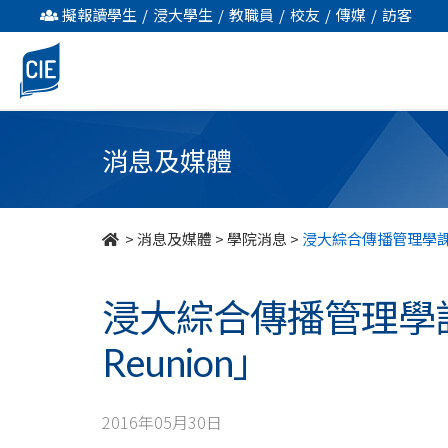
浸
擬報讀學生
/
浸大學生
/
教職員
/
校友
/
傳媒
/
訪客
大
綜
合
消息及媒體
傳
播
>
消息及媒體
>
學院消息
>
浸大綜合傳播管理學課程舉辦
管
浸大綜合傳播管理學課程舉
理
Reunion」
學
課
2016年05月30日