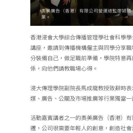
息
奧美廣告（香港）有限公司營運總監廖穎琦
業。
-
國
香港浸會大學綜合傳播管理學社會科學學士（榮
際
講座，邀請到傳播機構僱主與同學分享職
學
分裝備自己，做足職前準備，學院特意再
係，向他們請教職場心得。
院
-
浸大傳理學院副院長馬成龍教授致辭時表示
香
媒、廣告、公關及市場推廣等行業獨當一
港
活動嘉賓講者之一的奧美廣告（香港）有
浸
遷，公司很需要年輕人的創意，創造社會