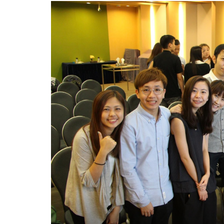
程
舉
辦
「ICM
Boss
Talk
Reunion」
-
學
院
消