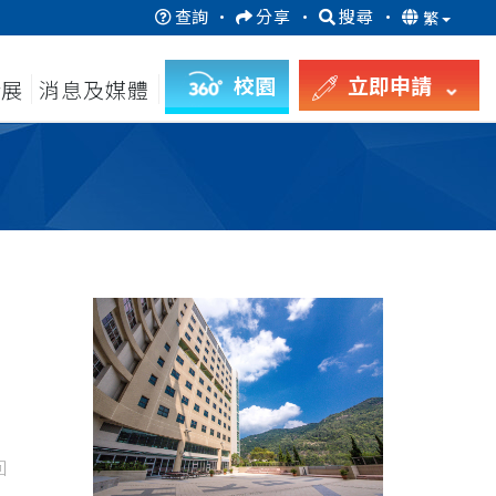
查詢
·
分享
·
搜尋
·
繁
校園
立即申請
發展
消息及媒體
回