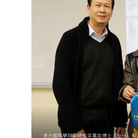
學
院
消
息
-
國
際
學
院
-
香
浸大國際學院副總監梁萬如博士（左一）和