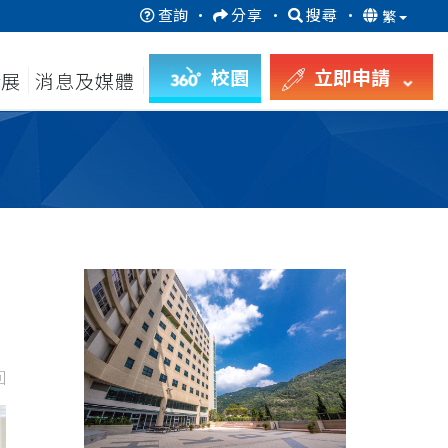
查詢
·
分享
·
搜尋
·
繁
校園
立即申請
發展
消息及媒體
回