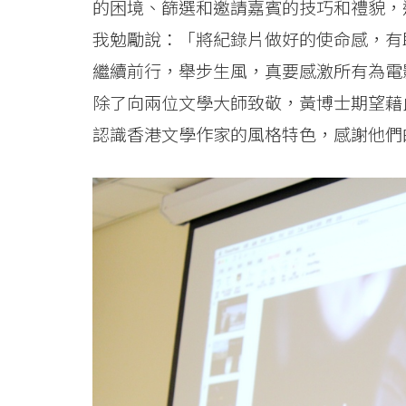
的困境、篩選和邀請嘉賓的技巧和禮貌，
我勉勵說：「將紀錄片做好的使命感，有
繼續前行，舉步生風，真要感激所有為電
除了向兩位文學大師致敬，黃博士期望藉
認識香港文學作家的風格特色，感謝他們