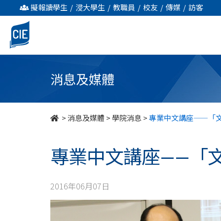
專
擬報讀學生
/
浸大學生
/
教職員
/
校友
/
傳媒
/
訪客
業
中
文
消息及媒體
講
座
>
消息及媒體
>
學院消息
>
專業中文講座——「
——
專業中文講座——「
「文
影」
2016年06月07日
-