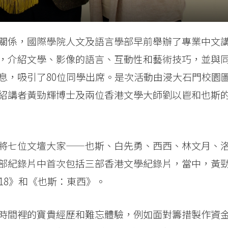
關係，國際學院人文及語言學部早前舉辦了專業中文
，介紹文學、影像的語言、互動性和藝術技巧，並與
息，吸引了80位同學出席。是次活動由浸大石門校園
紹講者黃勁輝博士及兩位香港文學大師劉以鬯和也斯
將七位文壇大家——也斯、白先勇、西西、林文月、
部紀錄片中首次包括三部香港文學紀錄片，當中，黃
18》和《也斯：東西》。
時間裡的寶貴經歷和難忘體驗，例如面對籌措製作資