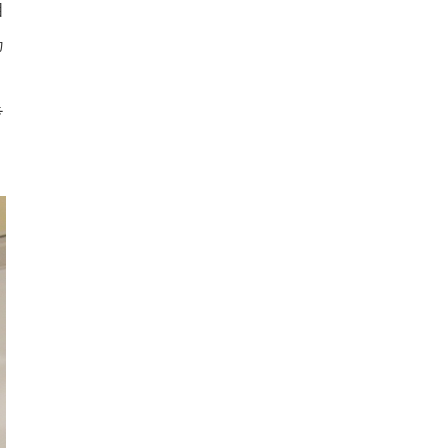
自
仍
，
步