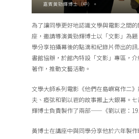
嘉賓黃勁輝博士（中）。
港
浸
為了讓同學更好地認識文學與電影之間的
會
座，邀請導演黃勁輝博士以「文影」為題
大
學分享拍攝幕後的點滴和紀錄片帶出的訊
書館協辦，於館內特設「文影」專區，介
學
著作，推動文藝活動。
文學大師系列電影《他們在島嶼寫作二》
夫、瘂弦和劉以鬯的故事搬上大銀幕。七
輝博士負責製作了兩部——《劉以鬯：19
黃博士在講座中與同學分享他於六年製作