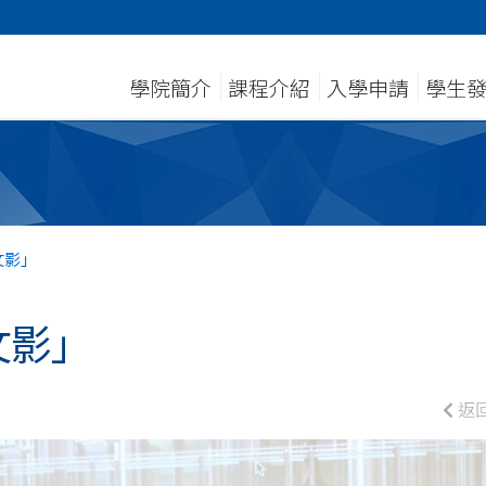
學院簡介
課程介紹
入學申請
學生
文影」
文影」
返