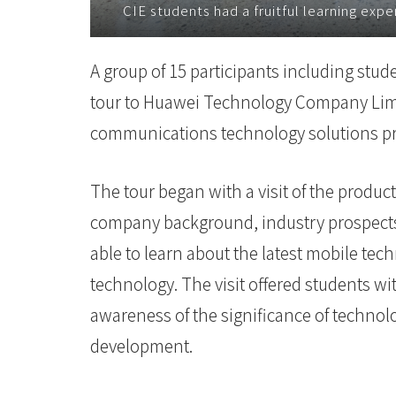
CIE students had a fruitful learning expe
-
國
A group of 15 participants including stud
際
tour to Huawei Technology Company Limi
學
communications technology solutions pro
院
The tour began with a visit of the produc
-
company background, industry prospects
香
able to learn about the latest mobile t
港
technology. The visit offered students wi
awareness of the significance of technolo
浸
development.
會