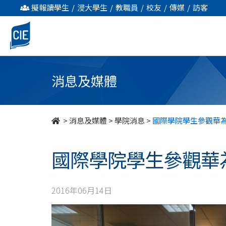
國
擬報讀學生
/
浸大學生
/
教職員
/
校友
/
傳媒
/
訪客
際
學
院
消息及媒體
學
生
>
消息及媒體
>
學院消息
>
國際學院學生參觀華
參
國際學院學生參觀華
觀
華
2016年06月14日
為