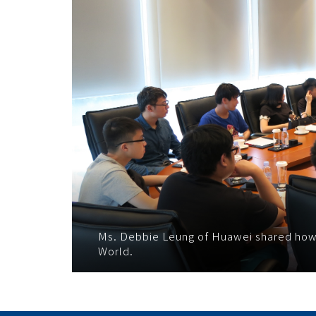
Ms. Debbie Leung of Huawei shared how 
World.