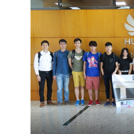
技
術
有
限
公
司
-
學
院
消
息