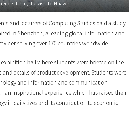
rience during the visit to Huawei.
ents and lecturers of Computing Studies paid a study
ted in Shenzhen, a leading global information and
vider serving over 170 countries worldwide.
t exhibition hall where students were briefed on the
 and details of product development. Students were
echnology and information and communication
th an inspirational experience which has raised their
gy in daily lives and its contribution to economic