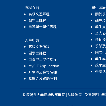
課程介紹
學生發展
高級文憑課程
關於學
副學士課程
輔導及
自資學士學位課程
學生支
全人發
領袖及
入學申請
學業及
高級文憑課程
國際化
副學士課程
學生成
自資學士學位課程
獎學金
MyCIE Application
學院活
升學率及進修階梯
獎學金及資助計劃
香港浸會大學
持續教育學院
|
私隱政策
|
免責聲明
|
無