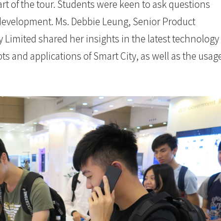
rt of the tour. Students were keen to ask questions
development. Ms. Debbie Leung, Senior Product
imited shared her insights in the latest technology
 and applications of Smart City, as well as the usag