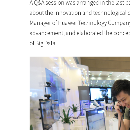
大
A Q&A session was arranged in the last pa
about the innovation and technological 
學
Manager of Huawei Technology Company L
advancement, and elaborated the concepts
of Big Data.