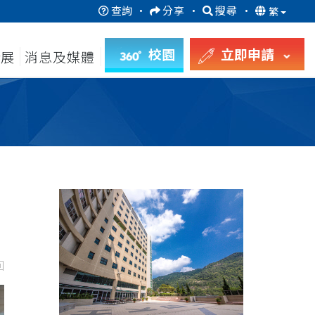
查詢
·
分享
·
搜尋
·
繁
校園
立即申請
發展
消息及媒體
回