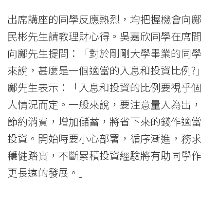
學
出席講座的同學反應熱烈，均把握機會向鄺
院
民彬先生請教理財心得。吳嘉欣同學在席間
消
向鄺先生提問：「對於剛剛大學畢業的同學
息
來說，甚麼是一個適當的入息和投資比例?」
-
鄺先生表示：「入息和投資的比例要視乎個
人情況而定。一般來說，要注意量入為出，
國
節約消費，增加儲蓄，將省下來的錢作適當
際
投資。開始時要小心部署，循序漸進，務求
學
穩健踏實，不斷累積投資經驗將有助同學作
院
更長遠的發展。」
-
香