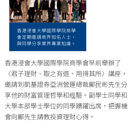
鄺
民
彬
香港浸會大學國際學院商學
會定期邀請商界知名人士，
先
與同學分享業界專業知識。
生
香港浸會大學國際學院商學會早前舉辦了
與
〈君子理財、取之有道、用得其所〉講座，
國
邀請到凱基證券亞洲營運總裁鄺民彬先生分
際
享他的財富管理哲學和經驗。副學士同學和
學
大學本部學士學位的同學踴躍出席，把握機
會向鄺先生請教投資理財心得。
院
同