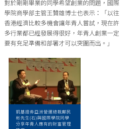
對於剛剛畢業的同學希望創業的問題，國際
港
學院商學部主管王贊雄博士也表示：「以往
浸
香港經濟比較多機會讓年青人嘗試，現在許
會
多行業都已經發展得很好，年青人創業一定
要有充足準備和部署才可以突圍而出。」
大
學
凱基證券亞洲營運總裁鄺民
彬先生(右)與國際學院同學
分享年青人應有的財富管理