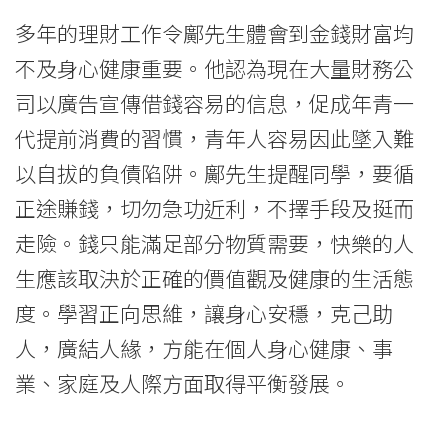
學
多年的理財工作令鄺先生體會到金錢財富均
分
不及身心健康重要。他認為現在大量財務公
司以廣告宣傳借錢容易的信息，促成年青一
享
代提前消費的習慣，青年人容易因此墜入難
財
以自拔的負債陷阱。鄺先生提醒同學，要循
富
正途賺錢，切勿急功近利，不擇手段及挺而
管
走險。錢只能滿足部分物質需要，快樂的人
理
生應該取決於正確的價值觀及健康的生活態
度。學習正向思維，讓身心安穩，克己助
哲
人，廣結人緣，方能在個人身心健康、事
學
業、家庭及人際方面取得平衡發展。
-