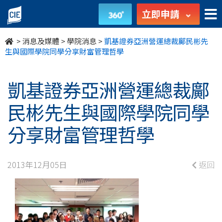
凱
立即申請
基
>
消息及媒體
>
學院消息
>
凱基證券亞洲營運總裁鄺民彬先
證
生與國際學院同學分享財富管理哲學
券
凱基證券亞洲營運總裁鄺
亞
民彬先生與國際學院同學
洲
分享財富管理哲學
營
運
2013年12月05日
返回
總
裁