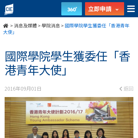
國
立即申請
際
>
消息及媒體
>
學院消息
>
國際學院學生獲委任「香港青年
學
大使」
院
國際學院學生獲委任「香
學
港青年大使」
生
獲
2016年09月01日
返回
委
任
「香