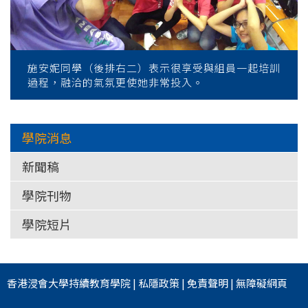
施安妮同學（後排右二）表示很享受與組員一起培訓
過程，融洽的氣氛更使她非常投入。
學院消息
新聞稿
學院刊物
學院短片
香港浸會大學
持續教育學院
|
私隱政策
|
免責聲明
|
無障礙網頁