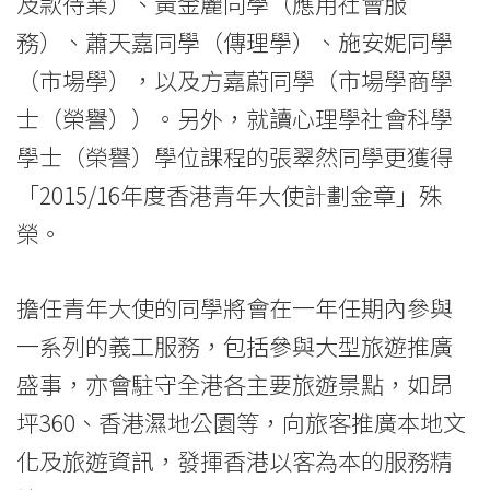
及款待業）、黃金麗同學（應用社會服
國
務）、蕭天嘉同學（傳理學）、施安妮同學
際
（市場學），以及方嘉蔚同學（市場學商學
學
士（榮譽））。另外，就讀心理學社會科學
學士（榮譽）學位課程的張翠然同學更獲得
院
「2015/16年度香港青年大使計劃金章」殊
-
榮。
香
港
擔任青年大使的同學將會在一年任期內參與
一系列的義工服務，包括參與大型旅遊推廣
浸
盛事，亦會駐守全港各主要旅遊景點，如昂
會
坪360、香港濕地公園等，向旅客推廣本地文
大
化及旅遊資訊，發揮香港以客為本的服務精