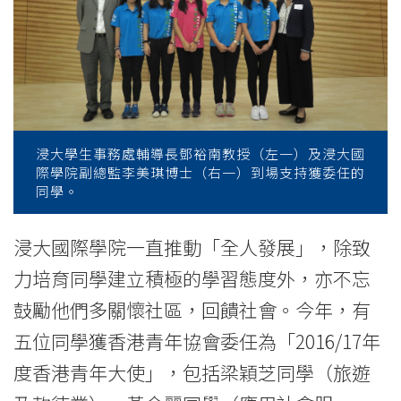
港
青
年
大
使」
浸大學生事務處輔導長鄧裕南教授（左一）及浸大國
際學院副總監李美琪博士（右一）到場支持獲委任的
-
同學。
學
浸大國際學院一直推動「全人發展」，除致
院
力培育同學建立積極的學習態度外，亦不忘
消
鼓勵他們多關懷社區，回饋社會。今年，有
五位同學獲香港青年協會委任為「2016/17年
息
度香港青年大使」，包括梁穎芝同學（旅遊
-